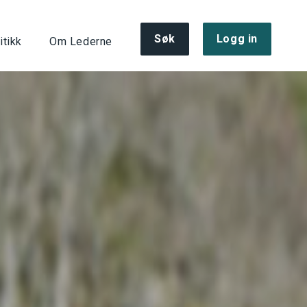
Søk
Logg in
itikk
Om Lederne