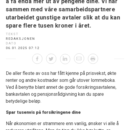
å få enda mer ut av pengene dine. Vi har
sammen med våre samarbeidspartnere
utarbeidet gunstige avtaler slik at du kan
spare flere tusen kroner i året.
TEKST
REDAKSJONEN
DATO
06.01.2025 07:12
De aller fleste av oss har fått kjenne på prisvekst, økte
renter og
andre
kostnader som går utover lommeboka.
Ved å benytte blant annet de gode forsikringsavtalene,
bankavtalen og pensjonsrådgivning kan du
spare
betydelige beløp.
Spar tusenvis på forsikring
ene dine
Når økonomien er strammere enn vanlig, ønsker vi alle å