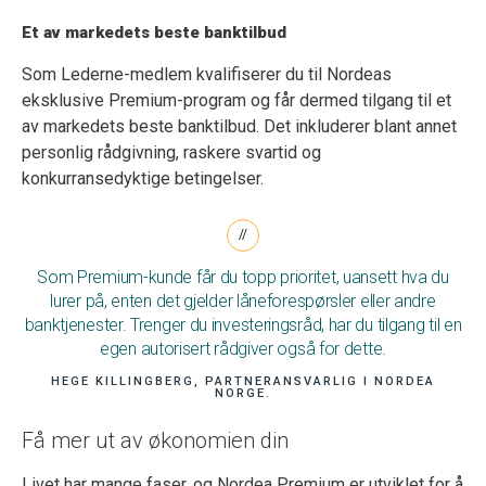
Et av markedets beste
banktilbud
Som Lederne-medlem
kval
ifiserer du til Nordeas
eksklusive Premium-program og
får
dermed
tilgang
til et
av markedets beste banktilbud. Det inkluderer blant annet
personlig rådgivning, raskere svartid og
konkurransedyktige betingelser.
Som Premium-kunde får du topp prioritet, uansett hva du
lurer på, enten det gjelder låneforespørsler eller andre
banktjenester. Trenger du investeringsråd, har du tilgang til en
egen autorisert rådgiver også for dette.
HEGE KILLINGBERG, PARTNERANSVARLIG I NORDEA
NORGE.
Få mer ut av økonomien din
Livet har mange faser, og Nordea Premium er utviklet for å