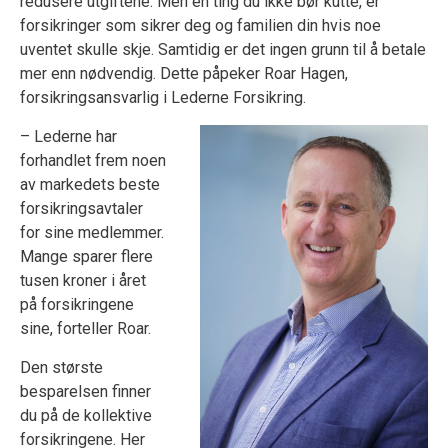
redusere utgiftene. Men én ting du ikke bør kutte, er
forsikringer som sikrer deg og familien din hvis noe
uventet skulle skje. Samtidig er det ingen grunn til å betale
mer enn nødvendig. Dette påpeker Roar Hagen,
forsikring
sansvarlig i Lederne Forsikring.
–
Lederne har
forhandlet frem noen
av markedets beste
forsikringsavtaler
for sine medlemmer.
Mange sparer flere
tusen kroner i året
på forsikringene
sine, forteller Roar.
Den største
besparelsen finner
du på de kollektive
forsikringene. Her