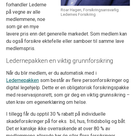
forhandler Lederne
Roar Hagen, Forsikringsansvarlig
på vegne av alle
Ledernes Forsikring
medlemmene, noe
som gir en mye
lavere pris enn det generelle markedet. Som medlem kan
du også forsikre ektefelle eller samboer til samme lave
medlemspris.
Ledernepakken
en viktig grunnforsikring
Når du blir medlem, er du automatisk med i
Ledernepakken
som består av flere personforsikringer og
digital legehjelp
. Dette er en
obligatorisk
forsikringspakke
med reservasjonsrett,
som gir deg en viktig grunnsikring –
uten krav om egenerklæring om
helse
.
I tillegg får du opptil 30 % rabatt på individuelle
skadeforsikringer
på for eks.
bil, hus, fritidsbolig og båt.
Det er kanskje ikke overraskende at over 80 % av
medlemmene allerede har én eller flere forsikringer