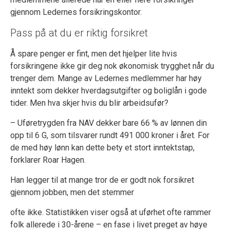
gjennom Lederne
s
f
orsikring
skontor
.
Pass på at du er riktig forsikret
Å spare penger er fint, men det hjelper lite hvis
forsikringene ikke gir deg nok økonomisk trygghet når du
trenger dem. Mange av Ledernes medlemmer har høy
inntekt som dekker hverdagsutgifter og boliglån i gode
tider. Men hva skjer hvis du blir arbeidsufør?
– Uføretrygden fra NAV dekker bare 66 % av lønnen din
opp til 6 G, som tilsvarer rundt 491 000 kroner i året. For
de med høy lønn kan dette bety et stort inntektstap,
forklarer Roar Hagen.
Han legger til at mange tror de er godt nok forsikret
gjennom jobben, men det stemmer
ofte ikke. Statistikken viser også at uførhet ofte rammer
folk
allerede
i 30-årene – en fase i livet preget av høye