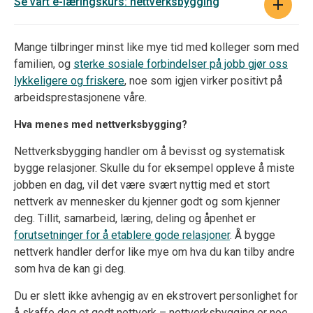
Se vårt e-læringskurs: nettverksbygging
Mange tilbringer minst like mye tid med kolleger som med
familien, og
sterke sosiale forbindelser på jobb gjør oss
lykkeligere og friskere
, noe som igjen virker positivt på
arbeidsprestasjonene våre.
Hva menes med nettverksbygging?
Nettverksbygging handler om å bevisst og systematisk
bygge relasjoner. Skulle du for eksempel oppleve å miste
jobben en dag, vil det være svært nyttig med et stort
nettverk av mennesker du kjenner godt og som kjenner
deg.
Tillit, samarbeid, læring, deling og åpenhet er
forutsetninger for å etablere gode relasjoner
. Å bygge
nettverk handler derfor like mye om hva du kan tilby andre
som hva de kan gi deg.
Du er slett ikke avhengig av en ekstrovert personlighet for
å skaffe deg et godt nettverk – nettverksbygging er noe