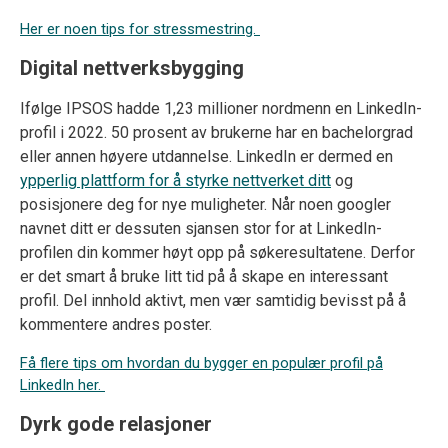
Her er noen tips for stressmestring.
Digital nettverksbygging
Ifølge IPSOS hadde 1,23 millioner nordmenn en LinkedIn-
profil i 2022. 50 prosent av brukerne har en bachelorgrad
eller annen høyere utdannelse. LinkedIn er dermed en
ypperlig plattform for å styrke nettverket ditt
og
posisjonere deg for nye muligheter. Når noen googler
navnet ditt er dessuten sjansen stor for at LinkedIn-
profilen din kommer høyt opp på søkeresultatene. Derfor
er det smart å bruke litt tid på å skape en interessant
profil. Del innhold aktivt, men vær samtidig bevisst på å
kommentere andres poster.
Få flere tips om hvordan du bygger en populær profil på
LinkedIn her.
Dyrk gode relasjoner