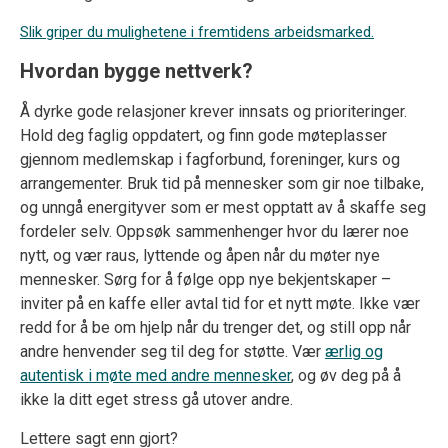
Slik griper du mulighetene i fremtidens arbeidsmarked.
Hvordan bygge nettverk?
Å dyrke gode relasjoner krever innsats og prioriteringer.
Hold deg faglig oppdatert, og finn gode møteplasser
gjennom medlemskap i fagforbund, foreninger, kurs og
arrangementer. Bruk tid på mennesker som gir noe tilbake,
og unngå energityver som er mest opptatt av å skaffe seg
fordeler selv. Oppsøk sammenhenger hvor du lærer noe
nytt, og vær raus, lyttende og åpen når du møter nye
mennesker. Sørg for å følge opp nye bekjentskaper –
inviter på en kaffe eller avtal tid for et nytt møte. Ikke vær
redd for å be om hjelp når du trenger det, og still opp når
andre henvender seg til deg for støtte. Vær
ærlig og
autentisk i møte med andre mennesker
, og øv deg på å
ikke la ditt eget stress gå utover andre.
Lettere sagt enn gjort?