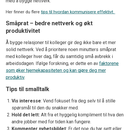
med å bygge nettverk.
Her finner du flere
tips til hvordan kommunisere effektivt.
Småprat – bedre nettverk og økt
produktivitet
Å bygge relasjoner til kolleger gir deg ikke bare et mer
solid nettverk. Ved å prioritere noen minutters småprat
med kolleger hver dag, får du samtidig små avbrekk i
arbeidsdagen. Ifølge forskning, er dette en av
faktorene
som øker hjernekapasiteten og kan gjøre deg mer
produktiv
.
Tips til smalltalk
Vis interesse
: Vend fokuset fra deg selv til å stille
spørsmål til den du snakker med.
Hold det lett:
Alt fra et hyggelig kompliment til hva den
andre jobber med for tiden kan fungere.
Kommenter nyhetsbildet:
Er det noe du har sett eller