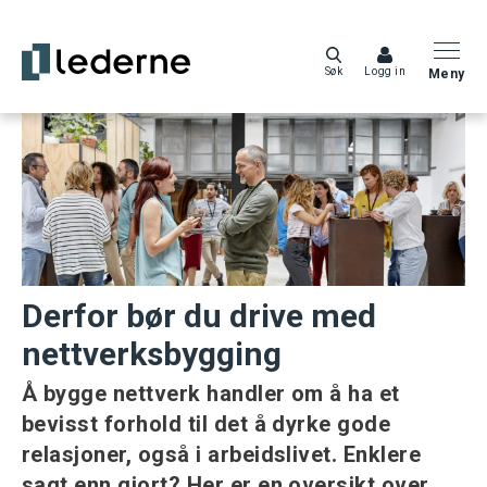
Søk
Logg in
Meny
Derfor bør du drive med
nettverksbygging
Å bygge nettverk handler om å ha et
bevisst forhold til det å dyrke gode
relasjoner, også i arbeidslivet. Enklere
sagt enn gjort? Her er en oversikt over