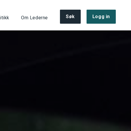
Søk
Logg in
itikk
Om Lederne