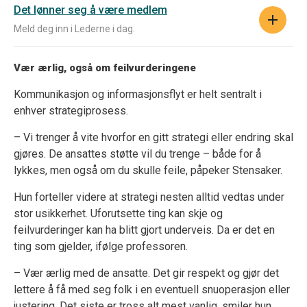
Det lønner seg å være medlem
Meld deg inn i Lederne i dag.
Vær ærlig, også om feilvurderingene
Kommunikasjon og informasjonsflyt er helt sentralt i
enhver strategiprosess.
– Vi trenger å vite hvorfor en gitt strategi eller endring skal
gjøres. De ansattes støtte vil du trenge – både for å
lykkes, men også om du skulle feile, påpeker Stensaker.
Hun forteller videre at strategi nesten alltid vedtas under
stor usikkerhet. Uforutsette ting kan skje og
feilvurderinger kan ha blitt gjort underveis. Da er det en
ting som gjelder, ifølge professoren.
– Vær ærlig med de ansatte. Det gir respekt og gjør det
lettere å få med seg folk i en eventuell snuoperasjon eller
justering. Det siste er tross alt mest vanlig, smiler hun.