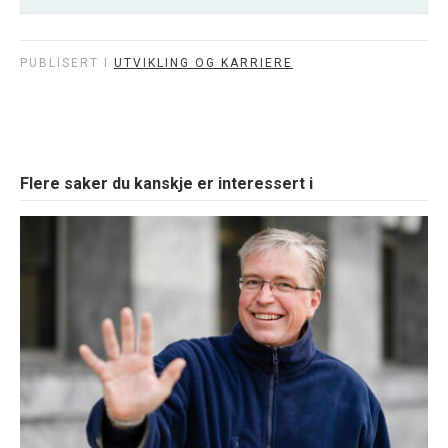
PUBLISERT I
UTVIKLING OG KARRIERE
Bli medlem
Flere saker du kanskje er interessert i
Kontingenter og rabatter
Personlig informasjon