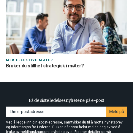
01.08.2026
Hvordan betale kontingenten?
Lønnstrekk
E-faktura
Første månedskontingent blir sendt direkte til deg, før lønnstrekk
opprettes.
MER EFFEKTIVE MØTER
Arbeidsgiver
Bruker du stillhet strategisk i møter?
Få de siste ledelsesnyhetene på e-post
Meld på
Ved å legge inn din epost-adresse, samtykker du til å motta nyhetsbrev
og informasjon fra Lederne. Du kan når som helst melde deg av ved å
bruke avmeldingsknappen i nyhetsbrevet. For mer detaljer se vår