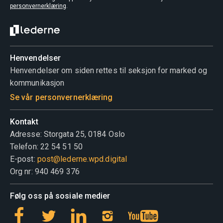
personvernerklæring
.
Ansvarsområde
Henvendelser
Skjule ditt medlemskap for arbeidsgiver og øvrige
Henvendelser om siden rettes til seksjon for marked og
medlemmer?
kommunikasjon
Se vår personvernerklæring
Ble du rekruttert?
Kontakt
Adresse: Storgata 25, 0184 Oslo
Telefon: 22 54 51 50
E-post:
post@lederne.wpd.digital
Org nr: 940 469 376
Mer info om rekruttering her
Følg oss på sosiale medier
Tilleggsinformasjon