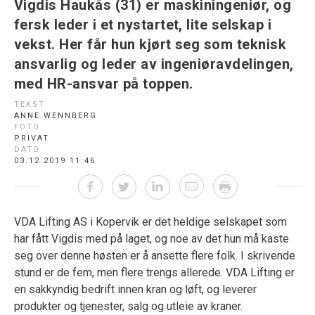
Vigdis Haukås (31) er maskiningeniør, og
fersk leder i et nystartet, lite selskap i
vekst. Her får hun kjørt seg som teknisk
ansvarlig og leder av ingeniøravdelingen,
med HR-ansvar på toppen.
TEKST
ANNE WENNBERG
FOTO
PRIVAT
DATO
03.12.2019 11:46
VDA Lifting AS i Kopervik er det heldige selskapet som
har fått Vigdis med på laget, og noe av det hun må kaste
seg over denne høsten er å ansette flere folk. I skrivende
stund er de fem, men flere trengs allerede. VDA Lifting er
en sakkyndig bedrift innen kran og løft, og leverer
produkter og tjenester, salg og utleie av kraner.