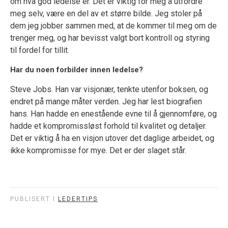
om hva god ledelse er. Det er viktig for meg å utfordre
meg selv, være en del av et større bilde. Jeg stoler på
dem jeg jobber sammen med, at de kommer til meg om de
trenger meg, og har bevisst valgt bort kontroll og styring
til fordel for tillit.
Har du noen forbilder innen ledelse?
Steve Jobs. Han var visjonær, tenkte utenfor boksen, og
endret på mange måter verden. Jeg har lest biografien
hans. Han hadde en enestående evne til å gjennomføre, og
hadde et kompromissløst forhold til kvalitet og detaljer.
Det er viktig å ha en visjon utover det daglige arbeidet, og
ikke kompromisse for mye. Det er der slaget står.
PUBLISERT I
LEDERTIPS