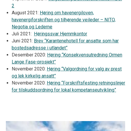
2
August 2021:
Høring om havenergiloven,
havenergiforskriften og tilhørende veileder – NITO,
Negotia og Lederne
Juli 2021:
Høringssvar Hjemmkontor
Juni 2021:
Brev “Karantenehotell for ansatte som har
bostedsadresse i utlandet”
Desember 2020:
Høring “Konsekvensutredning Ormen
Lange Fase-prosjekt”
November 2020:
Høring “Valgordning for valg av prest
og lek kirkelig ansatt”
November 2020:
Høring “Forskriftsfesting retningslinjer
for tilskuddsordning for lokal kompetanseutvikling”