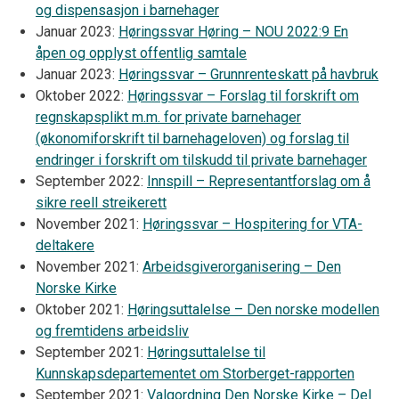
og dispensasjon i barnehager
Januar 2023:
Høringssvar Høring – NOU 2022:9 En
åpen og opplyst offentlig samtale
Januar 2023:
Høringssvar – Grunnrenteskatt på havbruk
Oktober 2022:
Høringssvar – Forslag til forskrift om
regnskapsplikt m.m. for private barnehager
(økonomiforskrift til barnehageloven) og forslag til
endringer i forskrift om tilskudd til private barnehager
September 2022:
Innspill – Representantforslag om å
sikre reell streikerett
November 2021:
Høringssvar – Hospitering for VTA-
deltakere
November 2021:
Arbeidsgiverorganisering – Den
Norske Kirke
Oktober 2021:
Høringsuttalelse – Den norske modellen
og fremtidens arbeidsliv
September 2021:
Høringsuttalelse til
Kunnskapsdepartementet om Storberget-rapporten
September 2021:
Valgordning Den Norske Kirke – Del