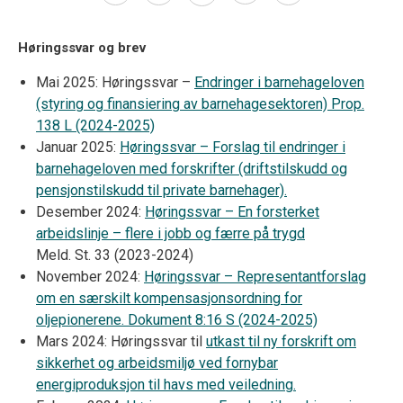
Høringssvar og brev
Mai 2025: Høringssvar –
Endringer i barnehageloven
(styring og finansiering av barnehagesektoren) Prop.
138 L (2024-2025)
Januar 2025:
Høringssvar – Forslag til endringer i
barnehageloven med forskrifter (driftstilskudd og
pensjonstilskudd til private barnehager).
Desember 2024:
Høringssvar – En forsterket
arbeidslinje – flere i jobb og færre på trygd
Meld. St. 33 (2023-2024)
November 2024:
Høringssvar – Representantforslag
om en særskilt kompensasjonsordning for
oljepionerene. Dokument 8:16 S (2024-2025)
Mars 2024: Høringssvar til
utkast til ny forskrift om
sikkerhet og arbeidsmiljø ved fornybar
energiproduksjon til havs med veiledning.