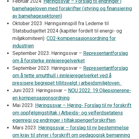
Februar 2024:
Høringssvar – Forslag til endringer i
barnehageloven med forskrifter (styring og finansiering
av barnehagesektoren)
Oktober 2023: Høringsinnspill fra Lederne til
Statsbudsjettet 2024 (kapitler fordelt til energi- og
miljøkomiteen):
CO2-kompensasjonsordning for
industrien
September 2023: Høringssvar –
Representantforslag
om å forsterke innleieregelverket
September 2023: Høringssvar –
Representantforslag
om å tette smutthull i innleieregelverket ved å
presisere begrepet tillitsvalgt i arbeidsmiljøloven.
Juni 2023: Høringssvar –
NOU 2022: 19 Oljepionerene-
en kompensasjonsordning
Mai 2023:
Høringssvar – Høring- Forslag til ny forskrift
om oppfølgingstiltak i Arbeids- og velferdsetatens
egenregi og endringer i tiltakspengerforskriften
.
Mars 2023:
Høringssvar – forslag til ny bestemmelse
om krav til styrer i forskrift om pedagogisk bemanning