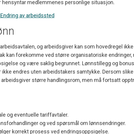
iver hensyntar medlemmenes personlige situasjon.
Endring av arbeidssted
ønn
v arbeidsavtalen, og arbeidsgiver kan som hovedregel ikke
ntak kan forekomme ved større organisatoriske endringer,
igelse og være saklig begrunnet. Lønnstillegg og bonuso
er ikke endres uten arbeidstakers samtykke. Dersom slike
ar arbeidsgiver større handlingsrom, men må fortsatt opptr
ale og eventuelle tariffavtaler.
nnsforhandlinger og ved spørsmål om lønnsendringer.
følger korrekt prosess ved endringsoppsigelse.