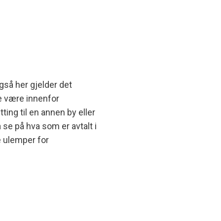
så her gjelder det
te være innenfor
ting til en annen by eller
 se på hva som er avtalt i
e ulemper for