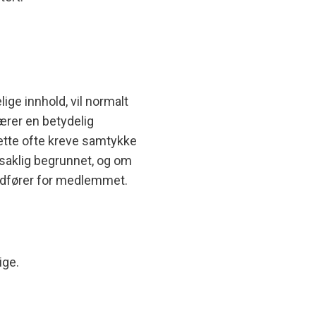
ige innhold, vil normalt
ærer en betydelig
 dette ofte kreve samtykke
 saklig begrunnet, og om
edfører for medlemmet.
ige.