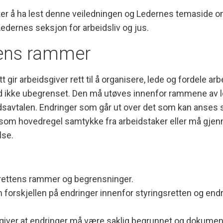
ter å ha lest denne veiledningen og Ledernes temaside om
Ledernes seksjon for arbeidsliv og jus.
tens rammer
 gir arbeidsgiver rett til å organisere, lede og fordele ar
id ikke ubegrenset. Den må utøves innenfor rammene av lov
idsavtalen. Endringer som går ut over det som kan anses 
r som hovedregel samtykke fra arbeidstaker eller må gj
lse.
gsrettens rammer og begrensninger.
orskjellen på endringer innenfor styringsretten og end
giver at endringer må være saklig begrunnet og dokumen