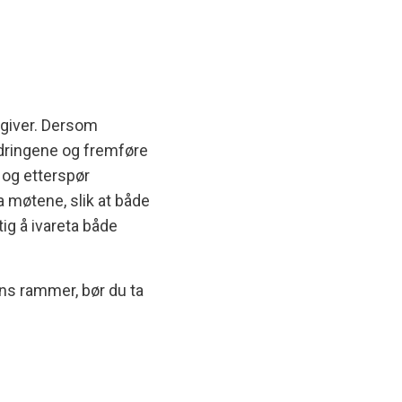
dsgiver. Dersom
endringene og fremføre
og etterspør
a møtene, slik at både
ig å ivareta både
ns rammer, bør du ta