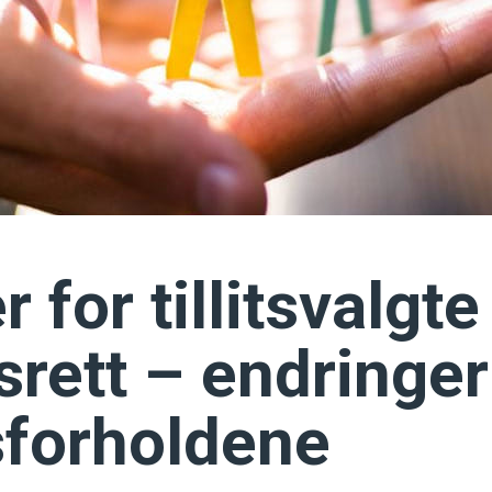
r for tillitsvalgt
srett – endringer
sforholdene