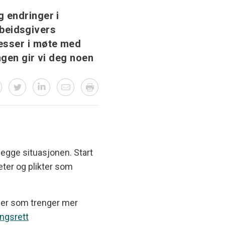
 endringer i
arbeidsgivers
resser i møte med
ngen gir vi deg noen
legge situasjonen. Start
eter og plikter som
mer som trenger mer
ingsrett