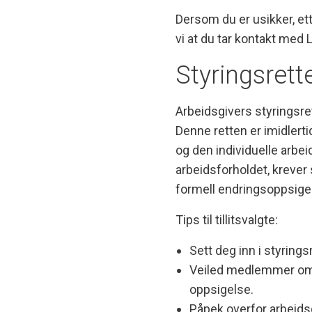
Dersom du er usikker, et
vi at du tar kontakt med 
Styringsret
Arbeidsgivers styringsrett
Denne retten er imidlert
og den individuelle arbe
arbeidsforholdet, kreve
formell endringsoppsige
Tips til tillitsvalgte:
Sett deg inn i styrin
Veiled medlemmer om f
oppsigelse.
Påpek overfor arbeids