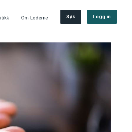
Søk
Logg in
itikk
Om Lederne