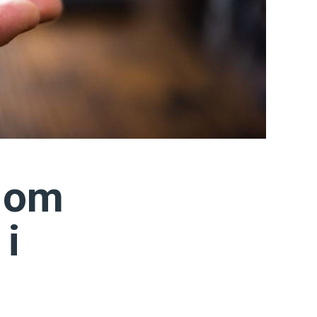
e om
 i