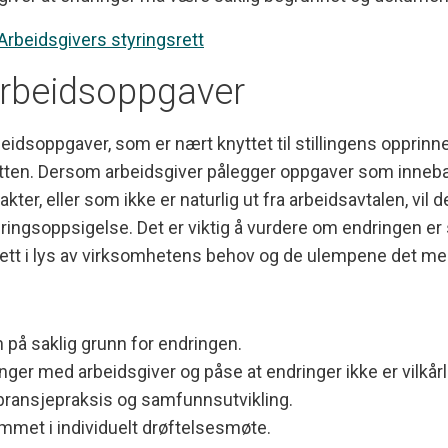
Arbeidsgivers styringsrett
arbeidsoppgaver
eidsoppgaver, som er nært knyttet til stillingens opprinnel
retten. Dersom arbeidsgiver pålegger oppgaver som inneb
akter, eller som ikke er naturlig ut fra arbeidsavtalen, vil
dringsoppsigelse. Det er viktig å vurdere om endringen er
ett i lys av virksomhetens behov og de ulempene det m
å saklig grunn for endringen.
tinger med arbeidsgiver og påse at endringer ikke er vilkårl
ansjepraksis og samfunnsutvikling.
mmet i individuelt drøftelsesmøte.