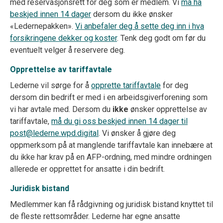
med reservasjonsrett for deg som er medlem. Vi
må ha
beskjed innen 14 dager
dersom du ikke ønsker
«Ledernepakken».
Vi anbefaler deg å sette deg inn i hva
forsikringene dekker og koster
. Tenk deg godt om før du
eventuelt velger å reservere deg.
Opprettelse av tariffavtale
Lederne vil sørge for å
opprette tariffavtale
for deg
dersom din bedrift er med i en arbeidsgiverforening som
vi har avtale med. Dersom du
ikke
ønsker opprettelse av
tariffavtale,
må du gi oss beskjed innen 14 dager til
post@lederne.wpd.digital
. Vi ønsker å gjøre deg
oppmerksom på at manglende tariffavtale kan innebære at
du ikke har krav på en AFP-ordning, med mindre ordningen
allerede er opprettet for ansatte i din bedrift.
Juridisk bistand
Medlemmer kan få rådgivning og juridisk bistand knyttet til
de fleste rettsområder. Lederne har egne ansatte