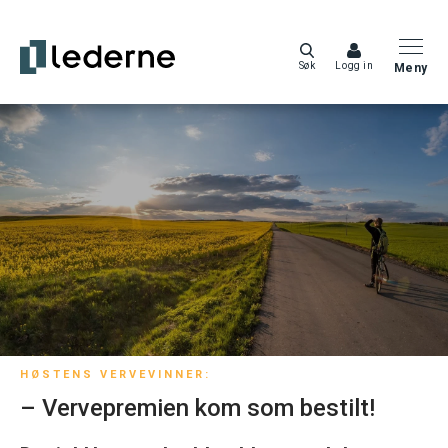
Søk
Logg in
Meny
HØSTENS VERVEVINNER:
– Vervepremien kom som bestilt!