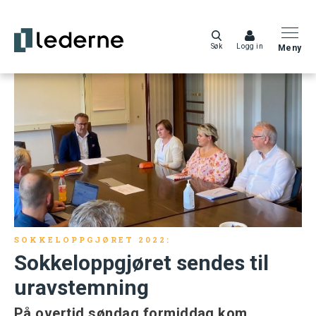
Søk
Logg in
Meny
SOKKELOPPGJØRET 2022:
Sokkeloppgjøret sendes til
uravstemning
På overtid søndag formiddag kom