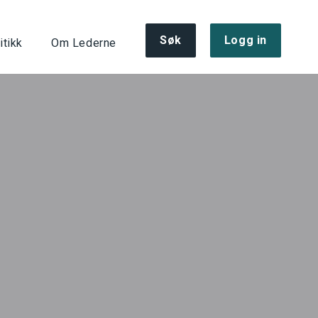
Søk
Logg in
itikk
Om Lederne