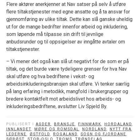
Flere aktører anerkjenner at Nav satser på selv å utføre
flere tiltakstjenester med egne ansatte og å ta ansvar for
gjennomføring av ulike tiltak. Dette kan slå ganske uheldig
ut for de mange bedrifter innenfor arbeid og inkludering,
som løpende må tilpasse sin drift til jevnlige
anbudsrunder og til oppsigelser av inngåtte avtaler om
tiltakstjenester.
– Vi mener det også kan slå ut negativt for de som er på
tiltak, og det burde være tydeligere grenser for hva Nav
skal utføre og hva bedriftene i vekst- og
arbeidsinkluderingsbransjen skal utføre. Vi tenker særlig
på lang erfaring i metodikk, mangfold i brukergrupper og
bredere kontaktfelt mot arbeidslivet hos arbeids- og
inkluderingsbedriftene, avslutter Liv Spjeld By.
PUBLISERT I
AGDER
,
BRANSJE
,
FINNMARK
,
HORDALAND
,
INNLANDET
,
MØRE OG ROMSDAL
,
NORDLAND
,
NYTT FRA
LEDERNE
,
ØSTFOLD
,
ROGALAND
,
SOGN OG FJORDANE
,
SØRØST
,
STOR-OSLO
,
TROMS
,
TRØNDELAG