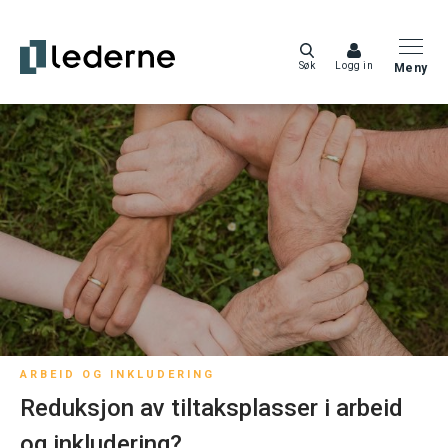
Søk
Logg in
Meny
ARBEID OG INKLUDERING
Reduksjon av tiltaksplasser i arbeid
og inkludering?