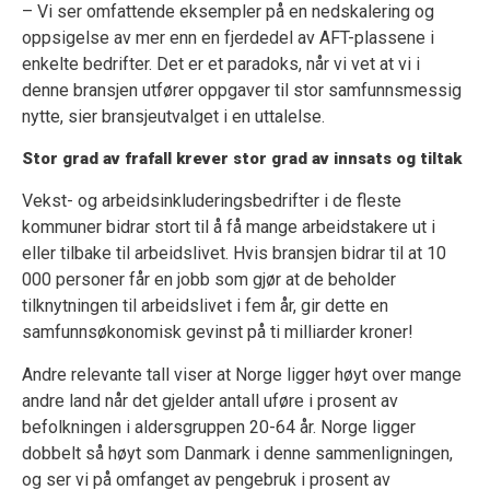
– Vi ser omfattende eksempler på en nedskalering og
oppsigelse av mer enn en fjerdedel av AFT-plassene i
enkelte bedrifter. Det er et paradoks, når vi vet at vi i
denne bransjen utfører oppgaver til stor samfunnsmessig
nytte, sier bransjeutvalget i en uttalelse.
Stor grad av frafall krever stor grad av innsats og tiltak
Vekst- og arbeidsinkluderingsbedrifter i de fleste
kommuner bidrar stort til å få mange arbeidstakere ut i
eller tilbake til arbeidslivet. Hvis bransjen bidrar til at 10
000 personer får en jobb som gjør at de beholder
tilknytningen til arbeidslivet i fem år, gir dette en
samfunnsøkonomisk gevinst på ti milliarder kroner!
Andre relevante tall viser at Norge ligger høyt over mange
andre land når det gjelder antall uføre i prosent av
befolkningen i aldersgruppen 20-64 år. Norge ligger
dobbelt så høyt som Danmark i denne sammenligningen,
og ser vi på omfanget av pengebruk i prosent av