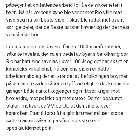
påbegynt et omfattende arbeid for å øke sikkerheten i
byen. Nå når verdens øyne ble vendt mot Rio ville man
vise seg fra sin beste side. Fokus ble rettet mot byens
sørlige deler, der de fleste turister havner og der de mest
velstående bor.
I delstaten Rio de Janeiro finnes 1000 slumforsteder,
såkalte favelas, der ca en tredel av byens befolkning bor.
Rio har hatt sine favelas i over 100 år og det har skapt en
kompleks virkelighet. På den ene siden er dette
arbeidernabolag der en stor del av befolkningen bor, men
på den andre siden råder en tøff virkelighet der kriminelle
gjenger, både narkotikagjenger og militser, kriger mot
hverandre, mot politiet og mot staten. Derfor besluttet
staten, motivert av VM og OL, at den ville ta over
kontrollen. Etter å først å ha gått inn med militær støtte
satte man inn såkalte pasifiseringsstyrker –
spesialutdannet politi.