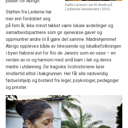
jobber for Abrigo.
Kalle Larsson var til stede på
Ledernes landsmøte i 2016.
Støtten fra Lederne har
mer enn fordoblet seg
på fem år, ikke minst takket være lokale avdelinger og
samarbeidspartnere som gir sjenerøse gaver og
oppmuntrer andre til å gjøre det samme. Mødrehjemmet
Abrigo oppleves både av tilreisende og lokalbefolkningen
i byen Itaboraí øst for Rio de Janeiro som en oase – en
verden av ro og harmoni med små barn i lek og deres
mødre i utdanning. De tragiske livshistoriene lurer
imidlertid alltid i bakgrunnen. Her får alle nødvendig
fødselshjelp og bistand fra leger, psykologer, pedagoger
og prester.