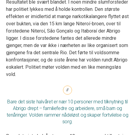
Resultatet ble svært blandet. I noen mindre slumforsteder
har politiet lykkes med å holde kontrollen. Den største
effekten er imidlertid at mange narkotikalangere flyttet øst
over bukten, via den 15 km lange Niteroí-broen, over til
forstedene Niteroí, São Gonçalo og Itaboraí der Abrigo
ligger. I disse forstedene fantes det allerede mindre
gjenger, men de var ikke i nærheten av like organisert som
gjengene fra det sentrale Rio. Det førte til voldsomme
konfrontasjoner, og de siste årene har volden rundt Abrigo
eskalert. Politiet møter volden med en like meningsløs
vold.
Bare det siste halvåret er nær 10 personer med tilknytning til
Abrigo drept – familiefedre og arbeidere, små barn og
tenåringer. Volden rammer nådeløst og skaper fortvilelse og
sorg.