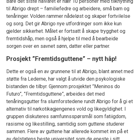
Bare det siste halvåret er nær 10 personer med tilknytning
til Abrigo drept – familiefedre og arbeidere, små barn og
tenåringer. Volden rammer nådeløst og skaper fortvilelse
og sorg. Det gir Abrigo nye utfordringer som ikke kun
gjelder sikkerhet. Målet er fortsatt å skape trygghet og
fremtidshåp, men også å hjelpe til med å bearbeide
sorgen over en savnet sønn, datter eller partner.
Prosjekt ”Fremtidsguttene” – nytt håp!
Dette er også en av grunnene til at Abrigo, blant annet med
støtte fra Lederne, har valgt å utvide den psykologiske
bistanden de tilbyr. Gjennom prosjektet ”Meninos do
Futuro”, ”Fremtidsguttene”, arbeides det med
tenåringsgutter fra slumforstedene rundt Abrigo for å gi et
alternativ til narkotikagjengenes vold og likegyldighet. I
gruppen diskuteres samfunnsspørsmål som fatiigdom,
rasisme og likestilling, samtidig som guttene studerer
sammen. Flere av guttene har allerede kommet inn på et
av delstatens beste universitet som de eneste i sitt