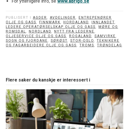
For ytterligere info, se
www.abrigo.se
PUBLISERT I
AGDER
,
AVDELINGER
,
ENTREPENØRER
OLJE OG GASS
,
FINNMARK
,
HORDALAND
,
INNLANDET
,
LEDERE OPERATØRSELSKAP OLJE OG GASS
,
MØRE OG
ROMSDAL
,
NORDLAND
,
NYTT FRA LEDERNE
,
OLJESERVICE OLJE OG GASS
,
ROGALAND
,
SAMVIRKE
,
SOGN OG FJORDANE
,
SØRØST
,
STOR-OSLO
,
TEKNIKERE
OG FAGARBEIDERE OLJE OG GASS
,
TROMS
,
TRØNDELAG
Flere saker du kanskje er interessert i