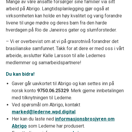
Mange av våre ansatte forsørger sine familier via sitt
arbeid på Abrigo. Langtidsplanlegging gjør også at
virksomheten kan holde en høy kvalitet og varig forandre
livene til unge mødre og deres barn fra den harde
hverdagen på Rio de Janeiros gater og slumforsteder.
– Vi er overbevist om at vi på grasrotnivå forandrer det
brasilianske samfunnet. Takk for at dere er med oss i vårt
arbeide, avslutter Kalle Larsson til alle Ledernes
medlemmer og samarbeidspartnere!
Du kan bidra!
Gaver går uavkortet til Abrigo og kan settes inn på
norsk konto
9750.06.25329
. Merk gjerne innbetalingen
med tilknytningen til Lederne.
Ved spørsmål om Abrigo, kontakt
marked@lederne.wpd.digital
.
Her kan du laste ned
informasjonsbrosjyren om
Abrigo
som Lederne har produsert.