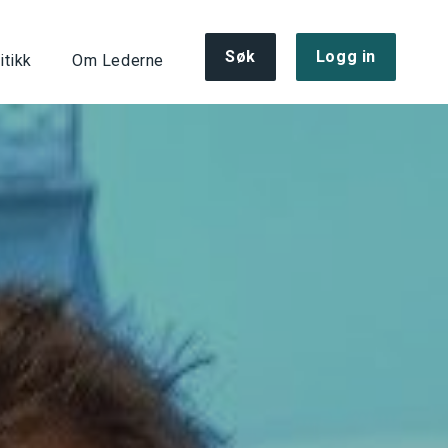
Søk
Logg in
itikk
Om Lederne