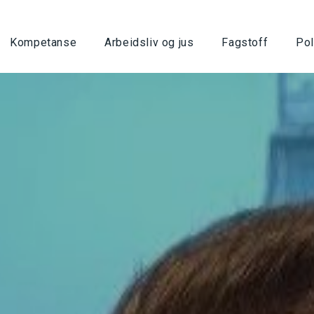
Kompetanse
Arbeidsliv og jus
Fagstoff
Pol