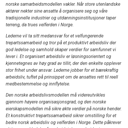
norske samarbeidsmodellen vakler. Når store utenlandske
aktører nekter sine ansatte å organisere seg og våre
tradisjonelle industrier og utdanningsinstitusjoner taper
terreng, da trues velferden i Norge.
Lederne vil ta sitt medansvar for et velfungerende
trepartssamarbeid og tror på et produktivt arbeidsliv der
god ledelse og samhold skaper verdier for samfunnet vi
lever i. Et organisert arbeidsliv er løsningsorientert og
kjennetegnes av høy grad av tillit, der den enkelte opplever
stor frihet under ansvar. Lederne jobber for et bærekraftig
arbeidsliv, tuftet på prinsippet om de ansattes rett til reell
medbestemmelse og innflytelse.
Den norske arbeidslivsmodellen må videreutvikles
gjennom høyere organisasjonsgrad, og den norske
eierskapsmodellen må sikre økte verdier på norske hender.
Et konstruktivt trepartssamarbeid sikrer omstilling for et
bedre norsk arbeidsliv og velferden i Norge. Dette påkrever