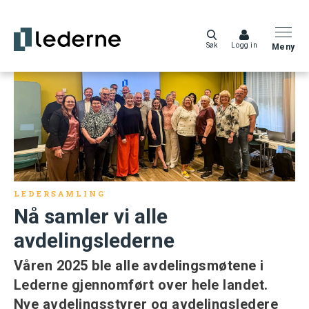
Søk
Logg in
Meny
LEDERSAMLING
Nå samler vi alle
avdelingslederne
Våren 2025 ble alle avdelingsmøtene i
Lederne gjennomført over hele landet.
Nye avdelingsstyrer og avdelingsledere