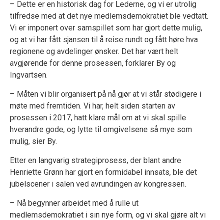
– Dette er en historisk dag for Lederne, og vi er utrolig
tilfredse med at det nye medlemsdemokratiet ble vedtatt.
Vi er imponert over samspillet som har gjort dette mulig,
og at vi har fått sjansen til å reise rundt og fått høre hva
regionene og avdelinger ønsker. Det har vært helt
avgjørende for denne prosessen, forklarer By og
Ingvartsen.
– Måten vi blir organisert på nå gjør at vi står stødigere i
møte med fremtiden. Vi har, helt siden starten av
prosessen i 2017, hatt klare mål om at vi skal spille
hverandre gode, og lytte til omgivelsene så mye som
mulig, sier By.
Etter en langvarig strategiprosess, der blant andre
Henriette Grønn har gjort en formidabel innsats, ble det
jubelscener i salen ved avrundingen av kongressen.
– Nå begynner arbeidet med å rulle ut
medlemsdemokratiet i sin nye form, og vi skal gjøre alt vi