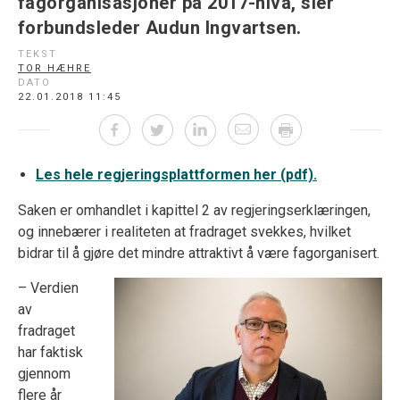
fagorganisasjoner på 2017-nivå, sier
forbundsleder Audun Ingvartsen.
TEKST
TOR HÆHRE
DATO
22.01.2018 11:45
Les hele regjeringsplattformen her (pdf).
Saken er omhandlet i kapittel 2 av regjeringserklæringen,
og innebærer i realiteten at fradraget svekkes, hvilket
bidrar til å gjøre det mindre attraktivt å være fagorganisert.
– Verdien
av
fradraget
har faktisk
gjennom
flere år