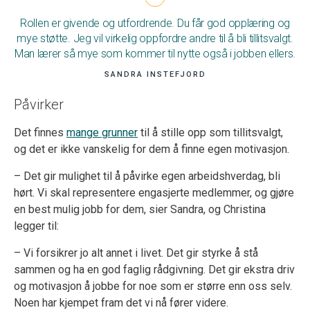
Rollen er givende og utfordrende. Du får god opplæring og
mye støtte. Jeg vil virkelig oppfordre andre til å bli tillitsvalgt.
Man lærer så mye som kommer til nytte også i jobben ellers.
SANDRA INSTEFJORD
Påvirker
Det finnes
mange grunner
til å stille opp som tillitsvalgt,
og det er ikke vanskelig for dem å finne egen motivasjon.
– Det gir mulighet til å påvirke egen arbeidshverdag, bli
hørt. Vi skal representere engasjerte medlemmer, og gjøre
en best mulig jobb for dem, sier Sandra, og Christina
legger til:
– Vi forsikrer jo alt annet i livet. Det gir styrke å stå
sammen og ha en god faglig rådgivning. Det gir ekstra driv
og motivasjon å jobbe for noe som er større enn oss selv.
Noen har kjempet fram det vi nå fører videre.