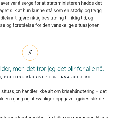
gaver var å sørge for at statsministeren hadde det
get slik at hun kunne stå som en stødig og trygg
kraft, gjøre riktig beslutning til riktig tid, og
se og forståelse for den vanskelige situasjonen
der, men det tror jeg det blir for alle nå.
, POLITISK RÅDGIVER FOR ERNA SOLBERG
k situasjon handler ikke alt om krisehåndtering – det
holdes i gang og at «vanlige» oppgaver gjøres slik de
sterens kontor jobber fra tidlig om morgenen til sent