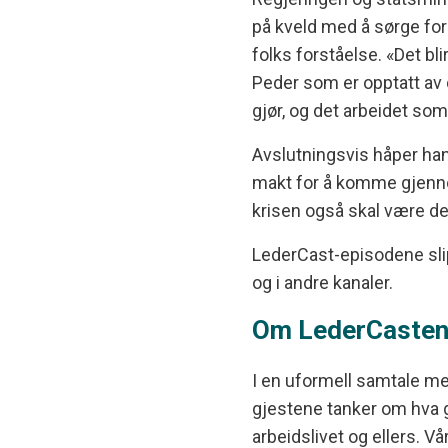
på kveld med å sørge for 
folks forståelse. «Det blir
Peder som er opptatt av 
gjør, og det arbeidet som
Avslutningsvis håper han a
makt for å komme gjenno
krisen også skal være de
LederCast-episodene sli
og i andre kanaler.
Om LederCaste
I en uformell samtale me
gjestene tanker om hva g
arbeidslivet og ellers. 