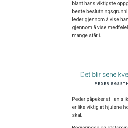
blant hans viktigste opp
beste beslutningsgrunnla
leder gjennom å vise handle
gjennom å vise medfølel
mange står i.
Det blir sene kvel
PEDER EGSETH
Peder påpeker at i en sli
er like viktig at hjulene 
skal.
Regjeringen og statsmini