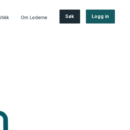
Søk
Logg in
itikk
Om Lederne