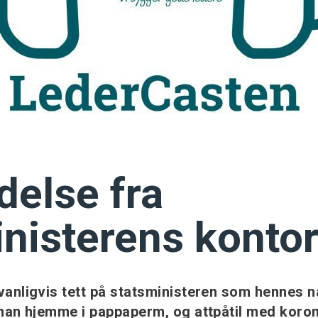
delse fra
inisterens konto
 vanligvis tett på statsministeren som hennes 
 han hjemme i pappaperm, og attpåtil med koron