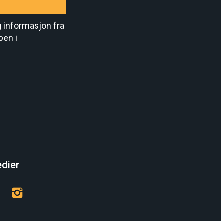
g informasjon fra
pen i
edier