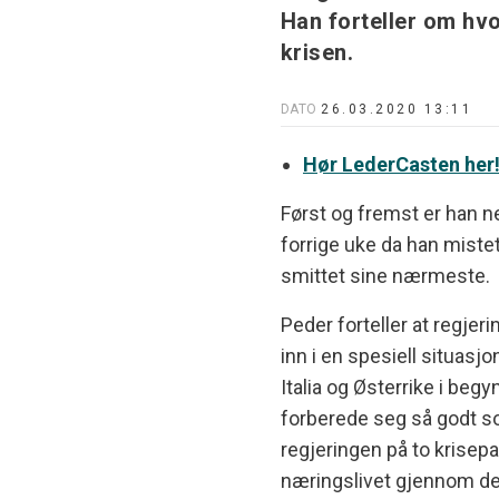
Han forteller om hv
krisen.
DATO
26.03.2020 13:11
Hør LederCasten her
Først og fremst er han ne
forrige uke da han miste
smittet sine nærmeste.
Peder forteller at regjeri
inn i en spesiell situasjo
Italia og Østerrike i beg
forberede seg så godt s
regjeringen på to krisepa
næringslivet gjennom det 