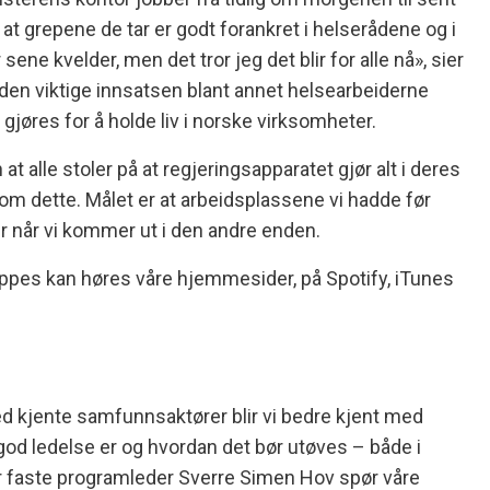
at grepene de tar er godt forankret i helserådene og i
 sene kvelder, men det tror jeg det blir for alle nå», sier
den viktige innsatsen blant annet helsearbeiderne
 gjøres for å holde liv i norske virksomheter.
t alle stoler på at regjeringsapparatet gjør alt i deres
m dette. Målet er at arbeidsplassene vi hadde før
r når vi kommer ut i den andre enden.
ppes kan høres våre hjemmesider, på Spotify, iTunes
n
d kjente samfunnsaktører blir vi bedre kjent med
od ledelse er og hvordan det bør utøves – både i
Vår faste programleder Sverre Simen Hov spør våre