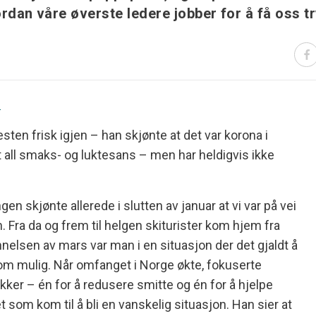
ordan våre øverste ledere jobber for å få oss 
!
sten frisk igjen – han skjønte at det var korona i
t all smaks- og luktesans – men har heldigvis ikke
ngen skjønte allerede i slutten av januar at vi var på vei
n. Fra da og frem til helgen skiturister kom hjem fra
ynnelsen av mars var man i en situasjon der det gjaldt å
om mulig. Når omfanget i Norge økte, fokuserte
kker – én for å redusere smitte og én for å hjelpe
som kom til å bli en vanskelig situasjon. Han sier at