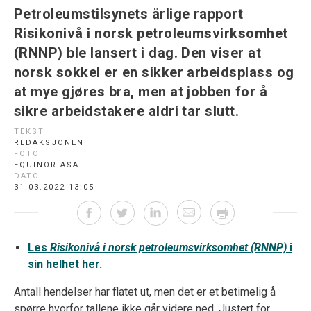
Petroleumstilsynets årlige rapport
Risikonivå i norsk petroleumsvirksomhet
(RNNP) ble lansert i dag. Den viser at
norsk sokkel er en sikker arbeidsplass og
at mye gjøres bra, men at jobben for å
sikre arbeidstakere aldri tar slutt.
TEKST
REDAKSJONEN
FOTO
EQUINOR ASA
DATO
31.03.2022 13:05
Les
Risikonivå i norsk petroleumsvirksomhet (RNNP)
i
sin helhet her.
Antall hendelser har flatet ut, men det er et betimelig å
spørre hvorfor tallene ikke går videre ned. Justert for