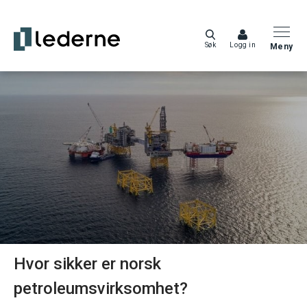
Søk
Logg in
Meny
Hvor sikker er norsk
petroleumsvirksomhet?