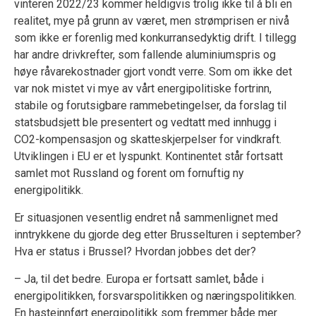
vinteren 2022/23 kommer heldigvis trolig ikke til å bli en
realitet, mye på grunn av været, men strømprisen er nivå
som ikke er forenlig med konkurransedyktig drift. I tillegg
har andre drivkrefter, som fallende aluminiumspris og
høye råvarekostnader gjort vondt verre. Som om ikke det
var nok mistet vi mye av vårt energipolitiske fortrinn,
stabile og forutsigbare rammebetingelser, da forslag til
statsbudsjett ble presentert og vedtatt med innhugg i
CO2-kompensasjon og skatteskjerpelser for vindkraft.
Utviklingen i EU er et lyspunkt. Kontinentet står fortsatt
samlet mot Russland og forent om fornuftig ny
energipolitikk.
Er situasjonen vesentlig endret nå sammenlignet med
inntrykkene du gjorde deg etter Brusselturen i september?
Hva er status i Brussel? Hvordan jobbes det der?
– Ja, til det bedre. Europa er fortsatt samlet, både i
energipolitikken, forsvarspolitikken og næringspolitikken.
En hasteinnført energipolitikk som fremmer både mer