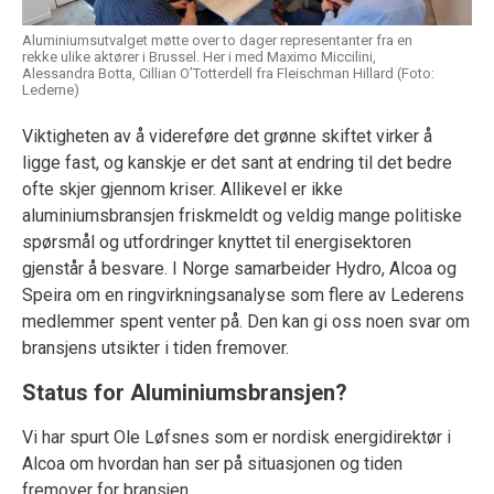
Aluminiumsutvalget møtte over to dager representanter fra en
rekke ulike aktører i Brussel. Her i med Maximo Miccilini,
Alessandra Botta, Cillian O’Totterdell fra Fleischman Hillard (Foto:
Lederne)
Viktigheten av å videreføre det grønne skiftet virker å
ligge fast, og kanskje er det sant at endring til det bedre
ofte skjer gjennom kriser. Allikevel er ikke
aluminiumsbransjen friskmeldt og veldig mange politiske
spørsmål og utfordringer knyttet til energisektoren
gjenstår å besvare. I Norge samarbeider Hydro, Alcoa og
Speira om en ringvirkningsanalyse som flere av Lederens
medlemmer spent venter på. Den kan gi oss noen svar om
bransjens utsikter i tiden fremover.
Status for Aluminiumsbransjen?
Vi har spurt Ole Løfsnes som er nordisk energidirektør i
Alcoa om hvordan han ser på situasjonen og tiden
fremover for bransjen.