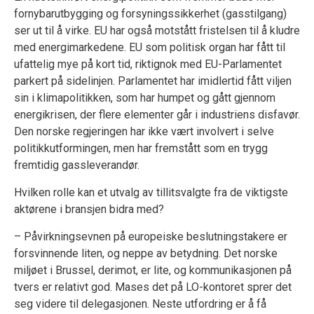
fornybarutbygging og forsyningssikkerhet (gasstilgang)
ser ut til å virke. EU har også motstått fristelsen til å kludre
med energimarkedene. EU som politisk organ har fått til
ufattelig mye på kort tid, riktignok med EU-Parlamentet
parkert på sidelinjen. Parlamentet har imidlertid fått viljen
sin i klimapolitikken, som har humpet og gått gjennom
energikrisen, der flere elementer går i industriens disfavør.
Den norske regjeringen har ikke vært involvert i selve
politikkutformingen, men har fremstått som en trygg
fremtidig gassleverandør.
Hvilken rolle kan et utvalg av tillitsvalgte fra de viktigste
aktørene i bransjen bidra med?
– Påvirkningsevnen på europeiske beslutningstakere er
forsvinnende liten, og neppe av betydning. Det norske
miljøet i Brussel, derimot, er lite, og kommunikasjonen på
tvers er relativt god. Mases det på LO-kontoret sprer det
seg videre til delegasjonen. Neste utfordring er å få