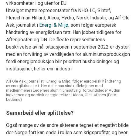
virksomheter i og utenfor EU.
Utvalget møtte representanter fra NHO, LO, Sintef,
Fleischman Hillard, Alcoa, Hydro, Norsk Industri, og Alf Ole
Ask, journalist i
Energi & Miljø,
som følger europeisk
håndtering av energikrisen tett. Han jobbet tidligere for
Aftenposten og DN. De fleste representantens
beskrivelse av nå-situasjonen i september 2022 er dyster,
med en forvitring av verdikjeden for aluminiumsproduksjon
fordi energiproduksjon blir prioritert husholdninger og
institusjoner, heller enn industri.
Alf Ole Ask, journalist i Energi & Miljø, følger europeisk håndtering
av energikrisen tett. Her deler han sine refleksjoner med
medlemmene i Ledernes aluminiumsutvalg, forbundsleder Audun
Ingvartsen og nordisk energidirektør i Alcoa, Ole Løfsnes (Foto:
Lederne)
Samarbeid eller splittelse?
Også mange av de andre aktørene tegnet et negativt bilde
der Norge fort kan ende i rollen som krigsprofitør, og hvor