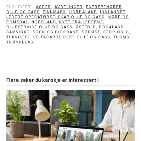
PUBLISERT I
AGDER
,
AVDELINGER
,
ENTREPENØRER
OLJE OG GASS
,
FINNMARK
,
HORDALAND
,
INNLANDET
,
LEDERE OPERATØRSELSKAP OLJE OG GASS
,
MØRE OG
ROMSDAL
,
NORDLAND
,
NYTT FRA LEDERNE
,
OLJESERVICE OLJE OG GASS
,
ØSTFOLD
,
ROGALAND
,
SAMVIRKE
,
SOGN OG FJORDANE
,
SØRØST
,
STOR-OSLO
,
TEKNIKERE OG FAGARBEIDERE OLJE OG GASS
,
TROMS
,
TRØNDELAG
Flere saker du kanskje er interessert i