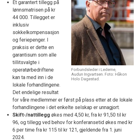
Et garantert tillegg på
lønnsmatrisen på kr
44 000. Tillegget er
inklusiv
sokkelkompensasjon
og feriepenger. I
praksis er dette en
garantisum som alle
tillitsvalgte i
operatørbedriftene
Forbundsleder i Lederne,
Audun Ingvartsen. Foto: Håkon
kan ta med inn i de
Holo Dagestad.
lokale forhandlingene.
Det endelige resultat
for våre medlemmer er først på plass etter at de lokale
forhandlingene i det enkelte selskap er unnagjort.
Skift-/nattillegg
økes med 4,50 kr, fra kr 91,50 til kr
96, og tillegg ved behov for konferansetid økes med kr
6 per time fra kr 115 til kr 121, gjeldende fra 1. juni
2024.