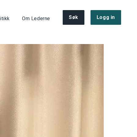
Søk
Logg in
itikk
Om Lederne