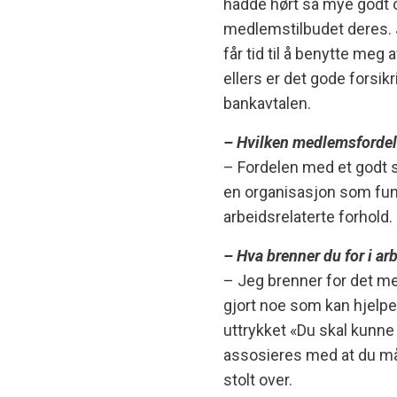
hadde hørt så mye godt
medlemstilbudet deres. 
får tid til å benytte meg 
ellers er det gode forsik
bankavtalen.
– Hvilken medlemsfordel 
– Fordelen med et godt st
en organisasjon som fung
arbeidsrelaterte forhold.
– Hva brenner du for i a
– Jeg brenner for det me
gjort noe som kan hjelpe
uttrykket «Du skal kunne
assosieres med at du må 
stolt over.