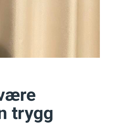
 være
n trygg