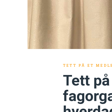
TETT PÅ ET MEDL
Tett p
fagorga
hverda