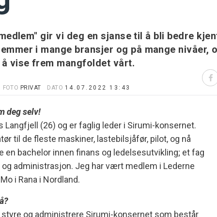
t medlem" gir vi deg en sjanse til å bli bedre k
lemmer i mange bransjer og på mange nivåer, o
 å vise frem mangfoldet vårt.
FOTO
PRIVAT
DATO
14.07.2022 13:43
om deg selv!
angfjell (26) og er faglig leder i Sirumi-konsernet.
 til de fleste maskiner, lastebilsjåfør, pilot, og nå
le en bachelor innen finans og ledelsesutvikling; et fag
se og administrasjon. Jeg har vært medlem i Lederne
 Mo i Rana i Nordland.
på?
å styre og administrere Sirumi-konsernet som består