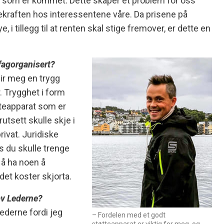
e som er kommet. Dette skaper et problem for oss
ekraften hos interessentene våre. Da prisene på
e, i tillegg til at renten skal stige fremover, er dette en
 fagorganisert?
ir meg en trygg
 Trygghet i form
øtteapparat som er
utsett skulle skje i
ivat. Juridiske
s du skulle trenge
 å ha noen å
det koster skjorta.
av Lederne?
ederne fordi jeg
– Fordelen med et godt