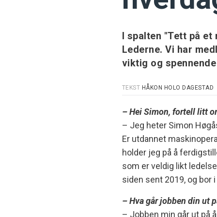
I spalten "Tett på e
Lederne. Vi har med
viktig og spennende
TEKST
HÅKON HOLO DAGESTAD
– Hei Simon, fortell litt 
– Jeg heter Simon Høgås L
Er utdannet maskinoperatør
holder jeg på å ferdigstil
som er veldig likt ledel
siden sent 2019, og bor i
– Hva går jobben din ut 
– Jobben min går ut på 