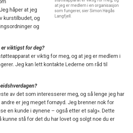
støtteapparat er viktig for meg, og
 om
at jeg er medlem i en organisasjon
Jeg håper at jeg
som fungerer, sier Simon Høgås
Langfjell.
av kurstilbudet, og
ringsordninger og
er viktigst for deg?
øtteapparat er viktig for meg, og at jeg er medlem i
erer. Jeg kan lett kontakte Lederne om råd til
rbeidshverdagen?
ste av det som interesserer meg, og så lenge jeg har
 andre er jeg meget fornøyd. Jeg brenner nok for
 se en kunde i øynene – også etter et salg». Dette
kunne stå for det du har lovet og solgt noe du er