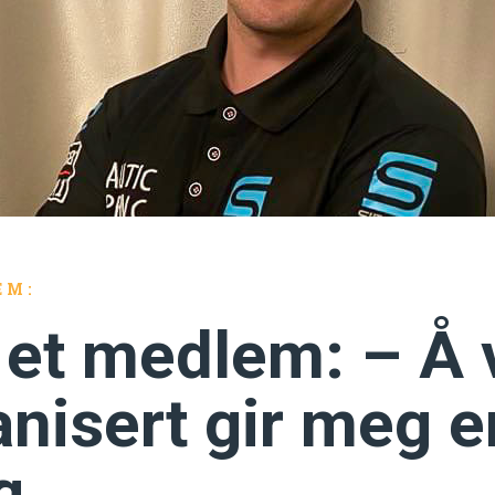
EM:
å et medlem: – Å
nisert gir meg e
g