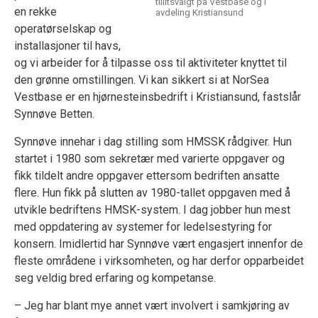
tillitsvalgt på Vestbase og i
en rekke
avdeling Kristiansund
operatørselskap og
installasjoner til havs,
og vi arbeider for å tilpasse oss til aktiviteter knyttet til
den grønne omstillingen. Vi kan sikkert si at NorSea
Vestbase er en hjørnesteinsbedrift i Kristiansund, fastslår
Synnøve Betten.
Synnøve innehar i dag stilling som HMSSK rådgiver. Hun
startet i 1980 som sekretær med varierte oppgaver og
fikk tildelt andre oppgaver ettersom bedriften ansatte
flere. Hun fikk på slutten av 1980-tallet oppgaven med å
utvikle bedriftens HMSK-system. I dag jobber hun mest
med oppdatering av systemer for ledelsestyring for
konsern. Imidlertid har Synnøve vært engasjert innenfor de
fleste områdene i virksomheten, og har derfor opparbeidet
seg veldig bred erfaring og kompetanse.
– Jeg har blant mye annet vært involvert i samkjøring av