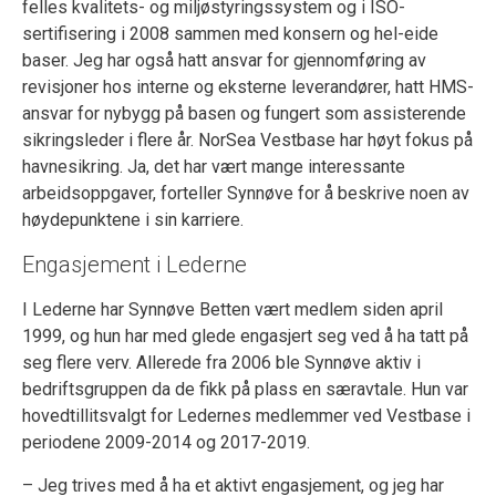
felles kvalitets- og miljøstyringssystem og i ISO-
sertifisering i 2008 sammen med konsern og hel-eide
baser. Jeg har også hatt ansvar for gjennomføring av
revisjoner hos interne og eksterne leverandører, hatt HMS-
ansvar for nybygg på basen og fungert som assisterende
sikringsleder i flere år. NorSea Vestbase har høyt fokus på
havnesikring. Ja, det har vært mange interessante
arbeidsoppgaver, forteller Synnøve for å beskrive noen av
høydepunktene i sin karriere.
Engasjement i Lederne
I Lederne har Synnøve Betten vært medlem siden april
1999, og hun har med glede engasjert seg ved å ha tatt på
seg flere verv. Allerede fra 2006 ble Synnøve aktiv i
bedriftsgruppen da de fikk på plass en særavtale. Hun var
hovedtillitsvalgt for Ledernes medlemmer ved Vestbase i
periodene 2009-2014 og 2017-2019.
– Jeg trives med å ha et aktivt engasjement, og jeg har