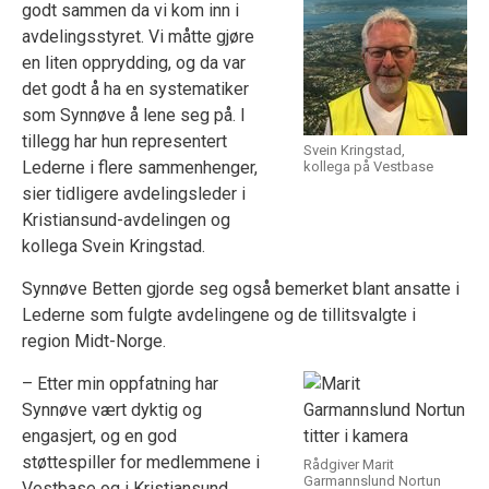
godt sammen da vi kom inn i
avdelingsstyret. Vi måtte gjøre
en liten opprydding, og da var
det godt å ha en systematiker
som Synnøve å lene seg på. I
tillegg har hun representert
Svein Kringstad,
Lederne i flere sammenhenger,
kollega på Vestbase
sier tidligere avdelingsleder i
Kristiansund-avdelingen og
kollega Svein Kringstad.
Synnøve Betten gjorde seg også bemerket blant ansatte i
Lederne som fulgte avdelingene og de tillitsvalgte i
region Midt-Norge.
– Etter min oppfatning har
Synnøve vært dyktig og
engasjert, og en god
støttespiller for medlemmene i
Rådgiver Marit
Garmannslund Nortun
Vestbase og i Kristiansund