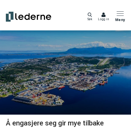
Søk
Logg in
Meny
Å engasjere seg gir mye tilbake