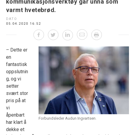
kommunikasjonsverktøy går unna som
varmt hvetebrød.
DATO
05.04.2020 16:52
– Dette er
en
fantastisk
oppslutnin
g, og vi
setter
svært stor
pris på at
vi
åpenbart
Forbundsleder Audun Ingvartsen.
har klart å
dekke et