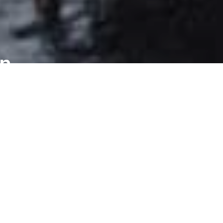
en
m tok livet av 167
ra Lederne som i dag