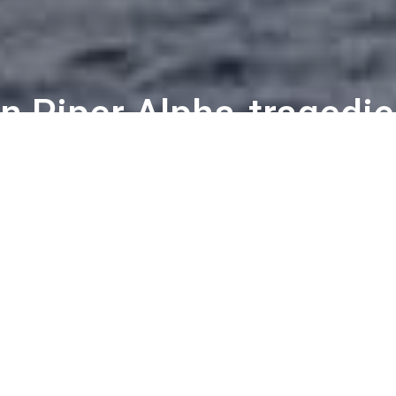
en Piper Alpha-tragedi
30 år siden Piper Alpha-tragedien i Nordsjøen so
 forbundsleder og nestleder var blant flere f
i Aberdeen.