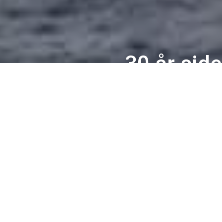
30 år sid
6. juli 2018 er det 
mennesker. Ledernes
hadde en markering 
DATO
05.07.2018 09:00