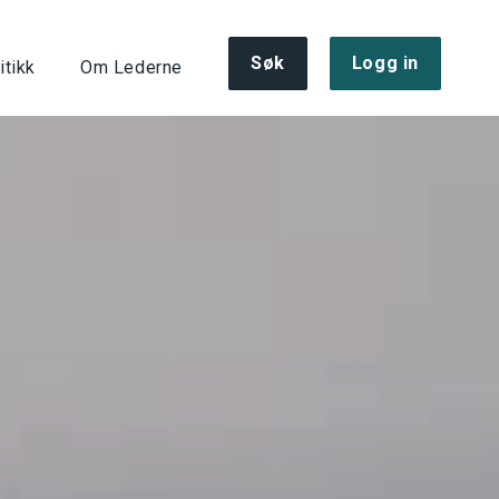
Søk
Logg in
itikk
Om Lederne