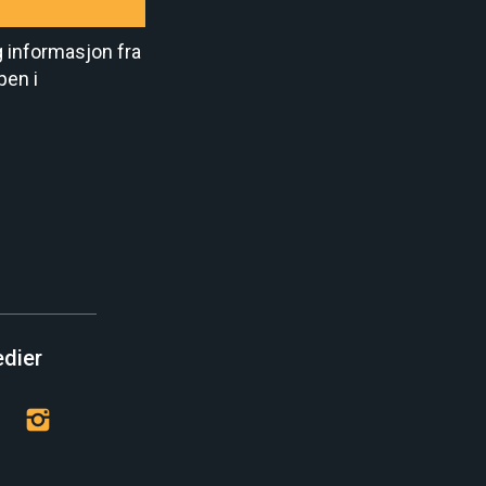
g informasjon fra
pen i
edier