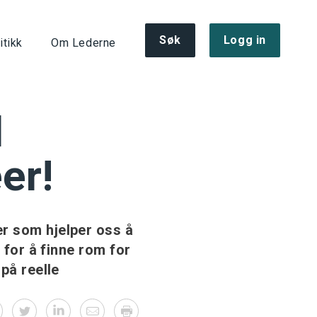
Søk
Logg in
itikk
Om Lederne
l
er!
er som hjelper oss å
 for å finne rom for
på reelle