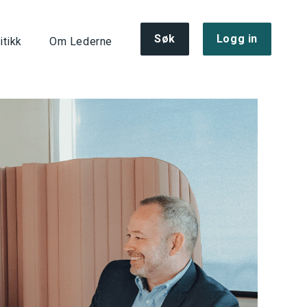
Søk
Logg in
itikk
Om Lederne