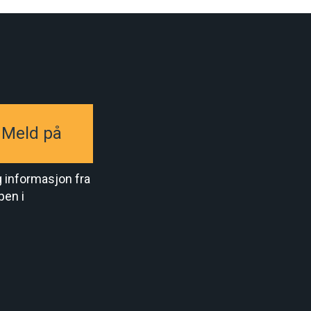
Medlemskontingenten
Meld på
Medlemskontingenten er
495,- pr. mnd
. I tillegg kommer 210,-
g informasjon fra
pr mnd. for “Lederpakken” og lokal
pen i
kontigent på opptil 70,- pr mnd.
Du finner mer informasjon om
kontingent her
“Ledernepakken”
er obligatorisk
men med reservasjonsrett etter