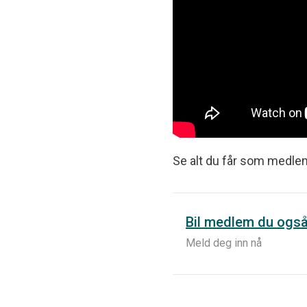
Se alt du får som medl
Bil medlem du ogs
Meld deg inn nå