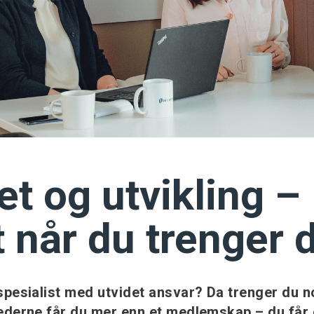
t og utvikling –
 når du trenger 
gspesialist med utvidet ansvar? Da trenger du 
 Lederne får du mer enn et medlemskap – du får