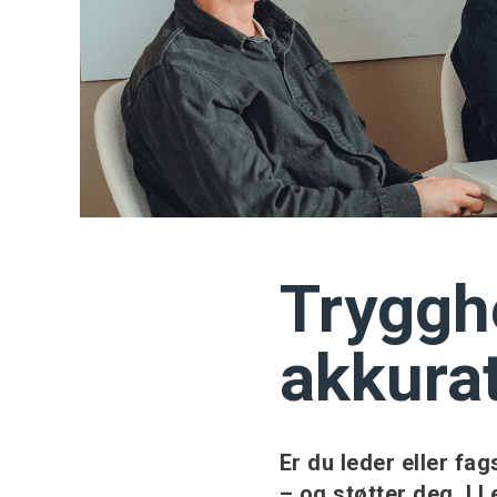
Trygghe
akkurat
Er du leder eller fa
– og støtter deg. I