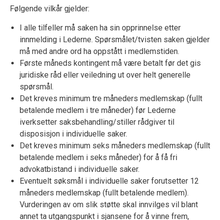
Følgende vilkår gjelder:
I alle tilfeller må saken ha sin opprinnelse etter
innmelding i Lederne. Spørsmålet/tvisten saken gjelder
må med andre ord ha oppstått i medlemstiden.
Første måneds kontingent må være betalt før det gis
juridiske råd eller veiledning ut over helt generelle
spørsmål.
Det kreves minimum tre måneders medlemskap (fullt
betalende medlem i tre måneder) før Lederne
iverksetter saksbehandling/stiller rådgiver til
disposisjon i individuelle saker.
Det kreves minimum seks måneders medlemskap (fullt
betalende medlem i seks måneder) for å få fri
advokatbistand i individuelle saker.
Eventuelt søksmål i individuelle saker forutsetter 12
måneders medlemskap (fullt betalende medlem).
Vurderingen av om slik støtte skal innvilges vil blant
annet ta utgangspunkt i sjansene for å vinne frem,