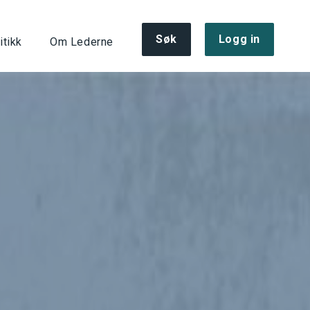
Søk
Logg in
itikk
Om Lederne