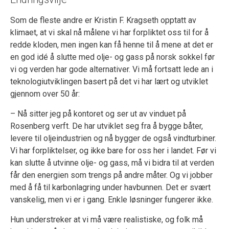
Som de fleste andre er Kristin F. Kragseth opptatt av
klimaet, at vi skal nå målene vi har forpliktet oss til for å
redde kloden, men ingen kan få henne til å mene at det er
en god idé å slutte med olje- og gass på norsk sokkel før
vi og verden har gode alternativer. Vi må fortsatt lede an i
teknologiutviklingen basert på det vi har lært og utviklet
gjennom over 50 år:
– Nå sitter jeg på kontoret og ser ut av vinduet på
Rosenberg verft. De har utviklet seg fra å bygge båter,
levere til oljeindustrien og nå bygger de også vindturbiner.
Vi har forpliktelser, og ikke bare for oss her i landet. Før vi
kan slutte å utvinne olje- og gass, må vi bidra til at verden
får den energien som trengs på andre måter. Og vi jobber
med å få til karbonlagring under havbunnen. Det er svært
vanskelig, men vi er i gang. Enkle løsninger fungerer ikke.
Hun understreker at vi må være realistiske, og folk må