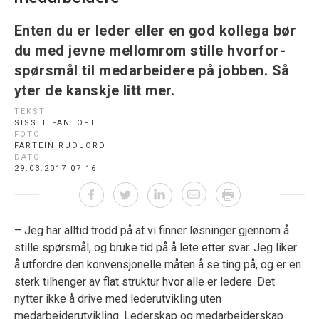
Enten du er leder eller en god kollega bør
du med jevne mellomrom stille hvorfor-
spørsmål til medarbeidere på jobben. Så
yter de kanskje litt mer.
TEKST
SISSEL FANTOFT
FOTO
FARTEIN RUDJORD
DATO
29.03.2017 07:16
– Jeg har alltid trodd på at vi finner løsninger gjennom å
stille spørsmål, og bruke tid på å lete etter svar. Jeg liker
å utfordre den konvensjonelle måten å se ting på, og er en
sterk tilhenger av flat struktur hvor alle er ledere. Det
nytter ikke å drive med lederutvikling uten
medarbeiderutvikling. Lederskap og medarbeiderskap