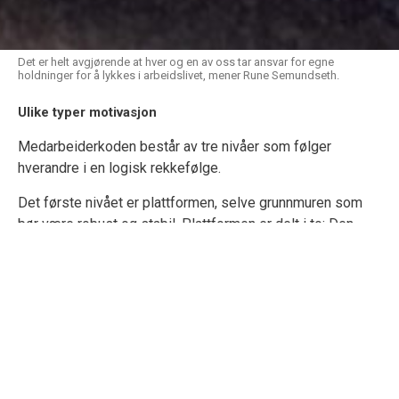
Det er helt avgjørende at hver og en av oss tar ansvar for egne
holdninger for å lykkes i arbeidslivet, mener Rune Semundseth.
Ulike typer motivasjon
Medarbeiderkoden består av tre nivåer som følger
hverandre i en logisk rekkefølge.
Det første nivået er plattformen, selve grunnmuren som
bør være robust og stabil. Plattformen er delt i to: Den
individuelle, som handler om dine verdier, personlighet,
selvbilde, tro og vaner. Den andre handler om
virksomhetens kultur, verdier, ledelsesfilosofi, visjon og
strategi. Hvem er vi, og hva er det som har bygd oss?
– Dette er grunnleggende spørsmål for både individer og
virksomheter, sier Semundseth.