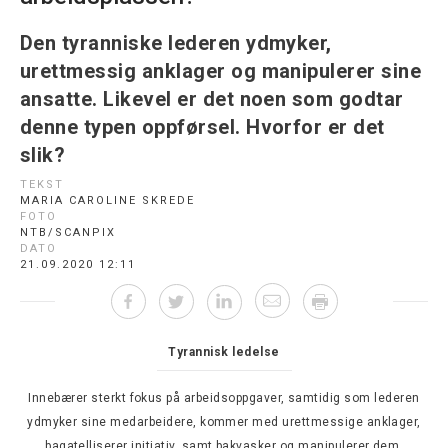
Den tyranniske lederen ydmyker,
urettmessig anklager og manipulerer sine
ansatte. Likevel er det noen som godtar
denne typen oppførsel. Hvorfor er det
slik?
TEKST
MARIA CAROLINE SKREDE
FOTO
NTB/SCANPIX
DATO
21.09.2020 12:11
Tyrannisk ledelse
Innebærer sterkt fokus på arbeidsoppgaver, samtidig som lederen
ydmyker sine medarbeidere, kommer med urettmessige anklager,
bagatelliserer initiativ, samt bakvasker og manipulerer dem.