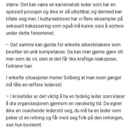
større. Det kan være en karismatisk leder som har en
spesiell posisjon og ikke er så utbyttbar, og dermed kan
tillate seg mer. I kultursektoren har vi flere eksempler på
seksuell trakassering som også må kunne sies å sortere
under dette fenomenet.
– Det samme kan gjelde for enkelte arbeidstakere som
besitter en unik kompetanse. Da kan man gjerne gjøre litt
mer som de vil, uten at det får like kraftige reaksjoner,
forklarer han.
I enkelte situasjoner mener Solberg at man noen ganger
må tåle en røffere lederstil.
– I krisetider er det viktig å ha en tydelig leder som klarer
å dra organisasjonen gjennom en vanskelig tid. Da egner
ikke en coachende lederstil seg, du må ha en leder som
peker ut en retning og får med seg folk på den retningen,
sier hun bestemt.