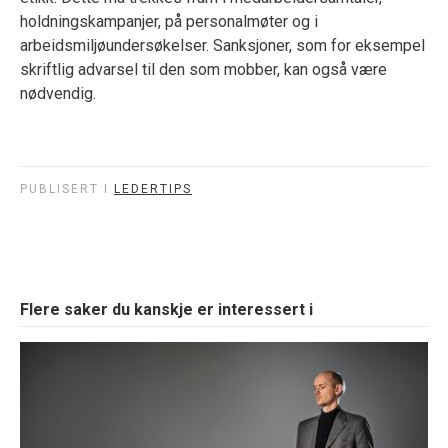
holdningskampanjer, på personalmøter og i
arbeidsmiljøundersøkelser. Sanksjoner, som for eksempel
skriftlig advarsel til den som mobber, kan også være
nødvendig.
PUBLISERT I
LEDERTIPS
Bli medlem
Flere saker du kanskje er interessert i
Kontingenter og rabatter
Personlig informasjon