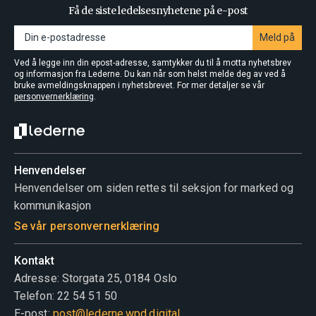
Få de siste ledelsesnyhetene på e-post
Meld på
Ved å legge inn din epost-adresse, samtykker du til å motta nyhetsbrev
og informasjon fra Lederne. Du kan når som helst melde deg av ved å
bruke avmeldingsknappen i nyhetsbrevet. For mer detaljer se vår
personvernerklæring
.
Ansvarsområde
Henvendelser
Skjule ditt medlemskap for arbeidsgiver og øvrige
Henvendelser om siden rettes til seksjon for marked og
medlemmer?
kommunikasjon
Se vår personvernerklæring
Ble du rekruttert?
Kontakt
Adresse: Storgata 25, 0184 Oslo
Telefon: 22 54 51 50
E-post:
post@lederne.wpd.digital