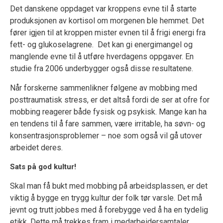
Det danskene oppdaget var kroppens evne til å starte
produksjonen av kortisol om morgenen ble hemmet. Det
fører igjen til at kroppen mister evnen til å frigi energi fra
fett- og glukoselagrene. Det kan gi energimangel og
manglende evne til å utføre hverdagens oppgaver. En
studie fra 2006 underbygger også disse resultatene.
Når forskerne sammenlikner følgene av mobbing med
posttraumatisk stress, er det altså fordi de ser at ofre for
mobbing reagerer både fysisk og psykisk. Mange kan ha
en tendens til å fare sammen, være irritable, ha søvn- og
konsentrasjonsproblemer – noe som også vil gå utover
arbeidet deres.
Sats på god kultur!
Skal man få bukt med mobbing på arbeidsplassen, er det
viktig å bygge en trygg kultur der folk tør varsle. Det må
jevnt og trutt jobbes med å forebygge ved å ha en tydelig
etikk. Dette må trekkes fram i medarbeidersamtaler,