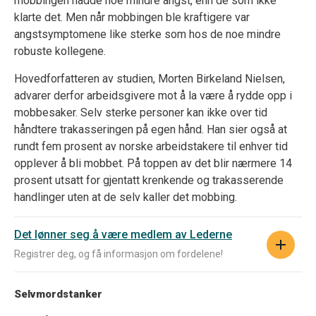
mobbingen hadde noe mindre angst, enn de som ikke
klarte det. Men når mobbingen ble kraftigere var
angstsymptomene like sterke som hos de noe mindre
robuste kollegene.
Hovedforfatteren av studien, Morten Birkeland Nielsen,
advarer derfor arbeidsgivere mot å la være å rydde opp i
mobbesaker. Selv sterke personer kan ikke over tid
håndtere trakasseringen på egen hånd. Han sier også at
rundt fem prosent av norske arbeidstakere til enhver tid
opplever å bli mobbet. På toppen av det blir nærmere 14
prosent utsatt for gjentatt krenkende og trakasserende
handlinger uten at de selv kaller det mobbing.
Det lønner seg å være medlem av Lederne
Registrer deg, og få informasjon om fordelene!
Selvmordstanker