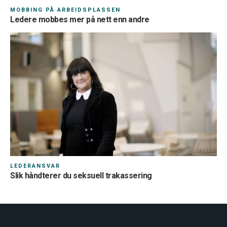
MOBBING PÅ ARBEIDSPLASSEN
Ledere mobbes mer på nett enn andre
Pass på å fylle ut korrekt kode så du får din fordel
Innmelding
01.08.2026
Hvordan betale kontingenten?
Lønnstrekk
E-faktura
Første månedskontingent blir sendt direkte til deg, før lønnstrekk
opprettes.
LEDERANSVAR
Arbeidsgiver
Slik håndterer du seksuell trakassering