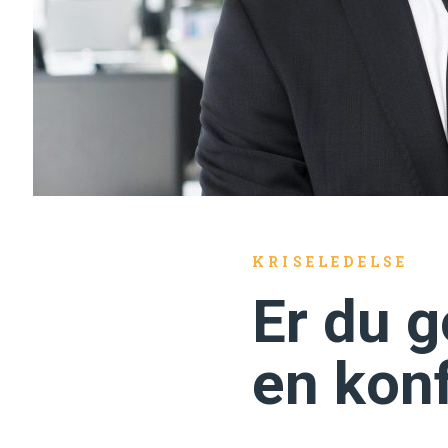
KRISELEDELSE
Er du g
en konf