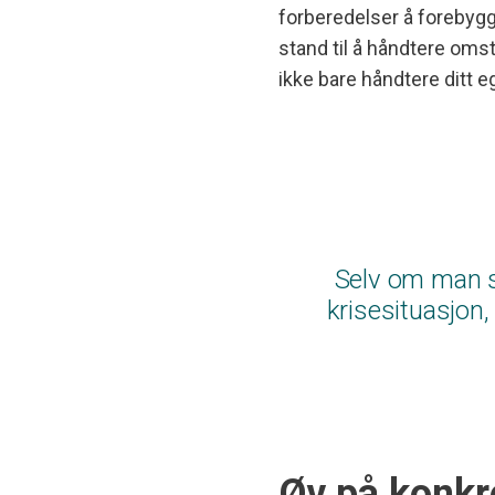
forberedelser å forebygge
stand til å håndtere omst
ikke bare håndtere ditt e
Selv om man se
krisesituasjon, 
Øv på konkr