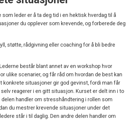
 som leder er å ta deg tid i en hektisk hverdag til å
ituasjoner du opplever som krevende, og forberede deg
l, støtte, rådgivning eller coaching for å bli bedre
 Lederne består blant annet av en workshop hvor
or ulike scenarier, og får råd om hvordan de best kan
t konkrete situasjoner gir god gevinst, fordi man får
selv reagerer i en gitt situasjon. Kurset er delt inn i to
 delen handler om stresshåndtering i rollen som
rdan du mestrer krevende situasjoner under det
dere står i til daglig. Den andre delen handler om