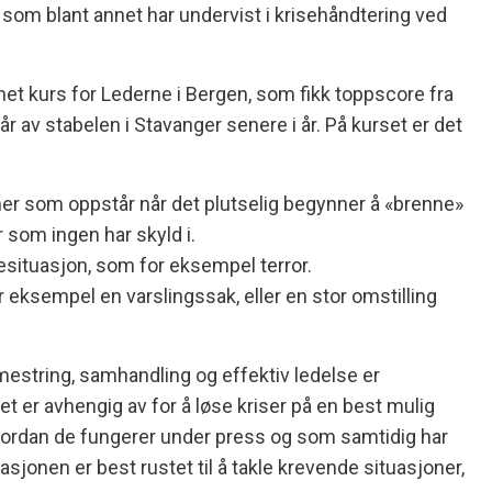
, som blant annet har undervist i krisehåndtering ved
gnet kurs for Lederne i Bergen, som fikk toppscore fra
år av stabelen i Stavanger senere i år. På kurset er det
ner som oppstår når det plutselig begynner å «brenne»
som ingen har skyld i.
isesituasjon, som for eksempel terror.
or eksempel en varslingssak, eller en stor omstilling
mestring, samhandling og effektiv ledelse er
 er avhengig av for å løse kriser på en best mulig
ordan de fungerer under press og som samtidig har
asjonen er best rustet til å takle krevende situasjoner,