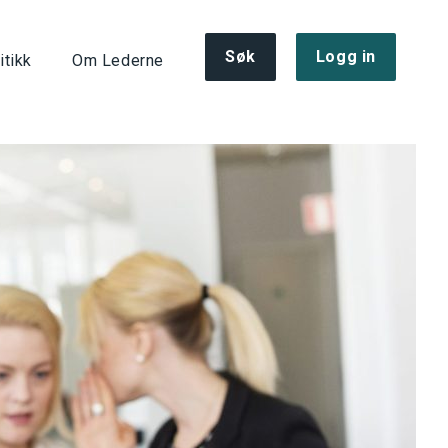
Søk
Logg in
itikk
Om Lederne