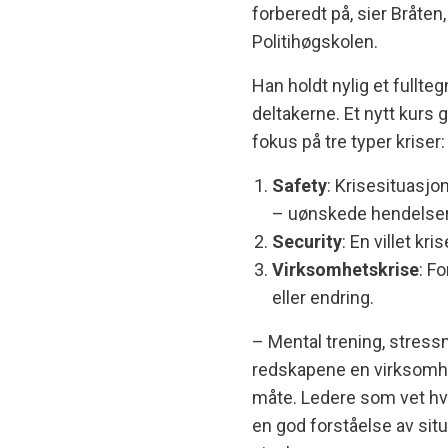
forberedt på, sier Bråten
Politihøgskolen.
Han holdt nylig et fullte
deltakerne. Et nytt kurs g
fokus på tre typer kriser:
Safety
: Krisesituasjo
– uønskede hendelser 
Security
: En villet kr
Virksomhetskrise
: F
eller endring.
– Mental trening, stress
redskapene en virksomhet
måte. Ledere som vet hv
en god forståelse av situ