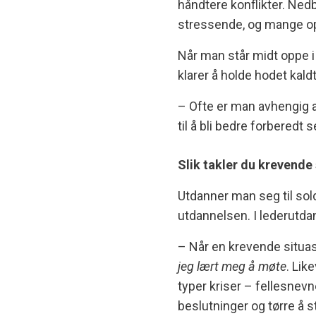
håndtere konflikter. Ne
stressende, og mange opp
Når man står midt oppe i 
klarer å holde hodet kaldt
– Ofte er man avhengig 
til å bli bedre forberedt 
Slik takler du krevende
Utdanner man seg til soldat
utdannelsen. I lederutda
– Når en krevende situas
jeg lært meg å møte
. Lik
typer kriser – fellesnevn
beslutninger og tørre å s