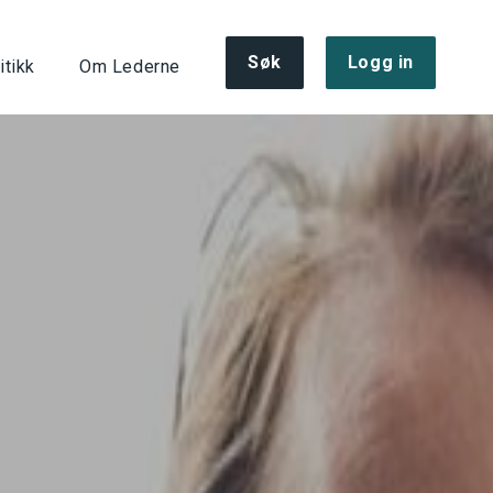
Søk
Logg in
itikk
Om Lederne