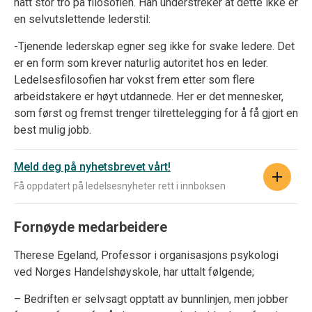
hatt stor tro på filosofien. Han understreker at dette ikke er
en selvutslettende lederstil:
-Tjenende lederskap egner seg ikke for svake ledere. Det
er en form som krever naturlig autoritet hos en leder.
Ledelsesfilosofien har vokst frem etter som flere
arbeidstakere er høyt utdannede. Her er det mennesker,
som først og fremst trenger tilrettelegging for å få gjort en
best mulig jobb.
Meld deg på nyhetsbrevet vårt!
Få oppdatert på ledelsesnyheter rett i innboksen
Fornøyde medarbeidere
Therese Egeland, Professor i organisasjons psykologi
ved Norges Handelshøyskole, har uttalt følgende;
– Bedriften er selvsagt opptatt av bunnlinjen, men jobber