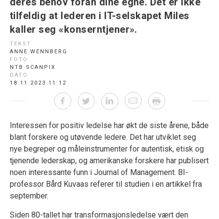
deres behov foran dine egne. Det er ikke
tilfeldig at lederen i IT-selskapet Miles
kaller seg «konserntjener».
TEKST
ANNE WENNBERG
FOTO
NTB SCANPIX
DATO
18.11.2023 11:12
Interessen for positiv ledelse har økt de siste årene, både
blant forskere og utøvende ledere. Det har utviklet seg
nye begreper og måleinstrumenter for autentisk, etisk og
tjenende lederskap, og amerikanske forskere har publisert
noen interessante funn i Journal of Management. BI-
professor Bård Kuvaas referer til studien i en artikkel fra
september.
Siden 80-tallet har transformasjonsledelse vært den