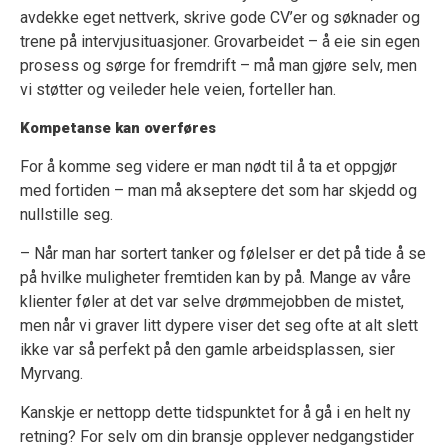
avdekke eget nettverk, skrive gode CV’er og søknader og
trene på intervjusituasjoner. Grovarbeidet – å eie sin egen
prosess og sørge for fremdrift – må man gjøre selv, men
vi støtter og veileder hele veien, forteller han.
Kompetanse kan overføres
For å komme seg videre er man nødt til å ta et oppgjør
med fortiden – man må akseptere det som har skjedd og
nullstille seg.
– Når man har sortert tanker og følelser er det på tide å se
på hvilke muligheter fremtiden kan by på. Mange av våre
klienter føler at det var selve drømmejobben de mistet,
men når vi graver litt dypere viser det seg ofte at alt slett
ikke var så perfekt på den gamle arbeidsplassen, sier
Myrvang.
Kanskje er nettopp dette tidspunktet for å gå i en helt ny
retning? For selv om din bransje opplever nedgangstider