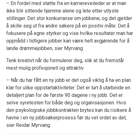
– En fordel med støtte fra en karriereveileder er at man
ikke blir sittende hjemme alene og lete etter utlyste
stillinger. Det stor konkurranse om jobbene, og det gjelder
å skille seg ut fra andre søkere på en positiv måte. Det å
fokusere på egne styrker og vise hvilke resultater man har
oppnådd i tidligere jobber kan være helt avgjørende for å
lande drømmejobben, sier Myrvang.
Tenk kreativt når du formulerer deg, slik at du fremstår
mest mulig profesjonell og attraktiv.
– Når du har fått en ny jobb er det også viktig å ha en plan
klar for ulike oppstartaktiviteter. Det er lurt å utarbeide en
detaljert plan for de første 90 dagene i ny jobb. Det er
selve syretesten for både deg og organisasjonen. Hvis
den psykologiske jobbkontrakten brytes kan du risikere å
havne i en ny jobbsøkerprosess før du vet ordet av det,
sier Reidar Myrvang.