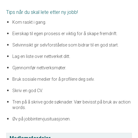
Tips når du skal lete etter ny jobb!
Kom raskt i gang.
Eierskap til egen prosess er viktig for å skape fremdrift.
Selvinnsikt gir selvforståelse som bidrar til en god start.
Lag en liste over nettverket ditt.
Gjennomfør nettverksmøter.
Bruk sosiale medier for å profilere deg selv.
Skriv en god CV.
Tren på å skrive gode søknader. Vær bevisst på bruk av action
words.
Øv på jobbintervjusituasjonen.