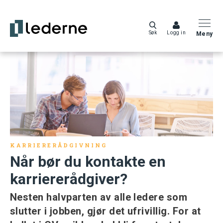
Søk
Logg in
Meny
KARRIERERÅDGIVNING
Når bør du kontakte en
karriererådgiver?
Nesten halvparten av alle ledere som
slutter i jobben, gjør det ufrivillig. For at