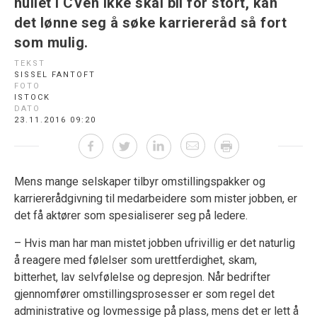
hullet i CVen ikke skal bli for stort, kan
det lønne seg å søke karriereråd så fort
som mulig.
TEKST
SISSEL FANTOFT
FOTO
ISTOCK
DATO
23.11.2016 09:20
Mens mange selskaper tilbyr omstillingspakker og
karriererådgivning til medarbeidere som mister jobben, er
det få aktører som spesialiserer seg på ledere.
– Hvis man har man mistet jobben ufrivillig er det naturlig
å reagere med følelser som urettferdighet, skam,
bitterhet, lav selvfølelse og depresjon. Når bedrifter
gjennomfører omstillingsprosesser er som regel det
administrative og lovmessige på plass, mens det er lett å