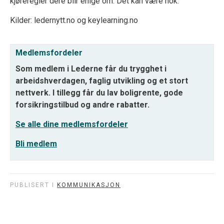
kjøreregler dere blir enige om. Det kan være nok.
Kilder: ledernytt.no og keylearning.no
Medlemsfordeler
Som medlem i Lederne får du trygghet i
arbeidshverdagen, faglig utvikling og et stort
nettverk. I tillegg får du lav boligrente, gode
forsikringstilbud og andre rabatter.
Se alle dine medlemsfordeler
Bli medlem
PUBLISERT I
KOMMUNIKASJON