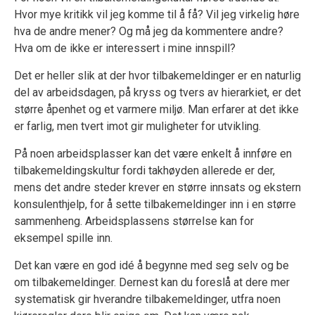
Hvor mye kritikk vil jeg komme til å få? Vil jeg virkelig høre
hva de andre mener? Og må jeg da kommentere andre?
Hva om de ikke er interessert i mine innspill?
Det er heller slik at der hvor tilbakemeldinger er en naturlig
del av arbeidsdagen, på kryss og tvers av hierarkiet, er det
større åpenhet og et varmere miljø. Man erfarer at det ikke
er farlig, men tvert imot gir muligheter for utvikling.
På noen arbeidsplasser kan det være enkelt å innføre en
tilbakemeldingskultur fordi takhøyden allerede er der,
mens det andre steder krever en større innsats og ekstern
konsulenthjelp, for å sette tilbakemeldinger inn i en større
sammenheng. Arbeidsplassens størrelse kan for
eksempel spille inn.
Det kan være en god idé å begynne med seg selv og be
om tilbakemeldinger. Dernest kan du foreslå at dere mer
systematisk gir hverandre tilbakemeldinger, utfra noen