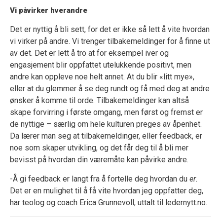
Vi påvirker hverandre
Det er nyttig å bli sett, for det er ikke så lett å vite hvordan
vi virker på andre. Vi trenger tilbakemeldinger for å finne ut
av det. Det er lett å tro at for eksempel iver og
engasjement blir oppfattet utelukkende positivt, men
andre kan oppleve noe helt annet. At du blir «litt mye»,
eller at du glemmer å se deg rundt og få med deg at andre
ønsker å komme til orde. Tilbakemeldinger kan altså
skape forvirring i første omgang, men først og fremst er
de nyttige – særlig om hele kulturen preges av åpenhet.
Da lærer man seg at tilbakemeldinger, eller feedback, er
noe som skaper utvikling, og det får deg til å bli mer
bevisst på hvordan din væremåte kan påvirke andre.
-Å gi feedback er langt fra å fortelle deg hvordan du
er
.
Det er en mulighet til å få vite hvordan jeg oppfatter deg,
har teolog og coach Erica Grunnevoll, uttalt til ledernytt.no.