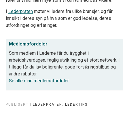
føler at vi har lært mye som vi kan ta med oss videre.
I
Lederpraten
møter vi ledere fra ulike bransjer, og får
innsikt i deres syn på hva som er god ledelse, deres
utfordringer og erfaringer.
Medlemsfordeler
Som medlem i Lederne får du trygghet i
arbeidshverdagen, faglig utvikling og et stort nettverk. I
tillegg får du lav boligrente, gode forsikringstilbud og
andre rabatter.
Se alle dine medlemsfordeler
PUBLISERT I
LEDERPRATEN
,
LEDERTIPS