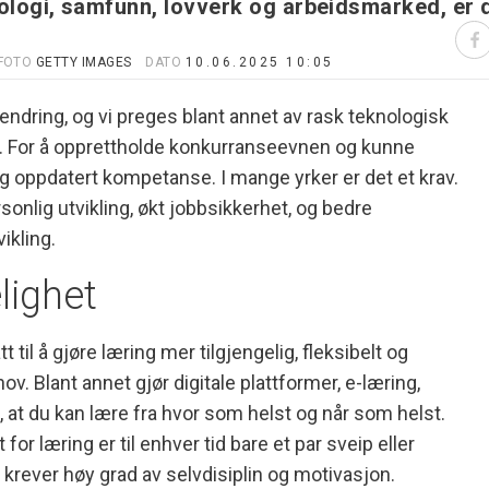
nologi, samfunn, lovverk og arbeidsmarked, er 
FOTO
GETTY IMAGES
DATO
10.06.2025 10:05
endring, og vi preges blant annet av rask teknologisk
ng. For å opprettholde konkurranseevnen og kunne
og oppdatert kompetanse. I mange yrker er det et krav.
rsonlig utvikling, økt jobbsikkerhet, og bedre
ikling.
lighet
tt til å gjøre læring mer tilgjengelig, fleksibelt og
ov. Blant annet gjør digitale plattformer, e-læring,
, at du kan lære fra hvor som helst og når som helst.
or læring er til enhver tid bare et par sveip eller
 krever høy grad av selvdisiplin og motivasjon.