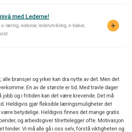
nivå med Lederne!
, e-læring, webinar, lederutvikling, e-bøker,
old.
e; alle bransjer og yrker kan dra nytte av det. Men det
overkomme. En av de største er tid. Med travle dager
å jobb og i fritiden kan det være krevende. Det må
tid. Heldigvis gjør fleksible læringsmuligheter det
være betydelige. Heldigvis finnes det mange gratis
ipender, og arbeidsgiver tilrettelegger ofte. Motivasjon
t hinder. Vi må alle gå i oss selv, forstå viktigheten og