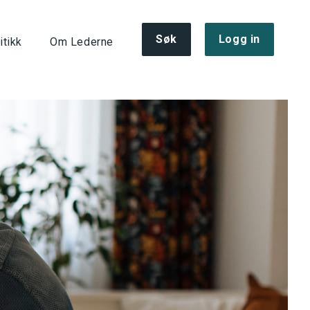
Søk
Logg in
itikk
Om Lederne