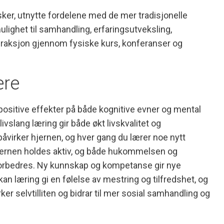
er, utnytte fordelene med de mer tradisjonelle
lighet til samhandling, erfaringsutveksling,
eraksjon gjennom fysiske kurs, konferanser og
ære
 positive effekter på både kognitive evner og mental
livslang læring gir både økt livskvalitet og
åvirker hjernen, og hver gang du lærer noe nytt
jernen holdes aktiv, og både hukommelsen og
orbedres. Ny kunnskap og kompetanse gir nye
kan læring gi en følelse av mestring og tilfredshet, og
ker selvtilliten og bidrar til mer sosial samhandling og