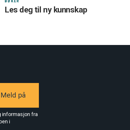
BØKER
Les deg til ny kunnskap
Meld på
g informasjon fra
pen i