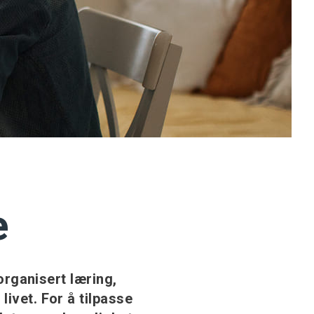
e
 organisert læring,
ivet. For å tilpasse