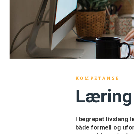
KOMPETANSE
Læring 
I begrepet livslang l
både formell og ufor