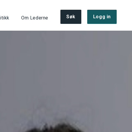
Søk
Logg in
itikk
Om Lederne