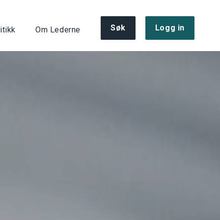
Søk
Logg in
itikk
Om Lederne