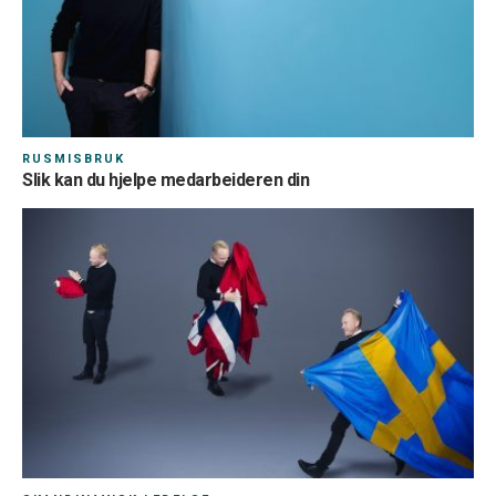
RUSMISBRUK
Slik kan du hjelpe medarbeideren din
Pass på å fylle ut korrekt kode så du får din fordel
Innmelding
01.08.2026
Hvordan betale kontingenten?
Lønnstrekk
E-faktura
Første månedskontingent blir sendt direkte til deg, før lønnstrekk
opprettes.