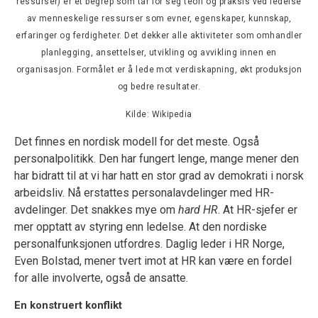
ressurser) er et begrep som tar for seg teori og praksis ved ledelse
av menneskelige ressurser som evner, egenskaper, kunnskap,
erfaringer og ferdigheter. Det dekker alle aktiviteter som omhandler
planlegging, ansettelser, utvikling og avvikling innen en
organisasjon. Formålet er å lede mot verdiskapning, økt produksjon
og bedre resultater.
Kilde: Wikipedia
Det finnes en nordisk modell for det meste. Også
personalpolitikk. Den har fungert lenge, mange mener den
har bidratt til at vi har hatt en stor grad av demokrati i norsk
arbeidsliv. Nå erstattes personalavdelinger med HR-
avdelinger. Det snakkes mye om
hard HR
. At HR-sjefer er
mer opptatt av styring enn ledelse. At den nordiske
personalfunksjonen utfordres. Daglig leder i HR Norge,
Even Bolstad, mener tvert imot at HR kan være en fordel
for alle involverte, også de ansatte.
En konstruert konflikt