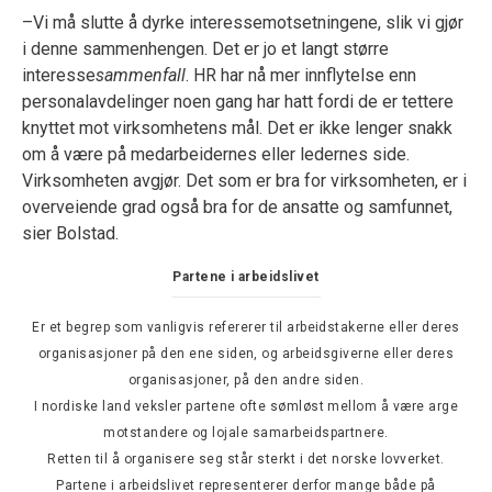
–Vi må slutte å dyrke interessemotsetningene, slik vi gjør
i denne sammenhengen. Det er jo et langt større
interesse
sammenfall
. HR har nå mer innflytelse enn
personalavdelinger noen gang har hatt fordi de er tettere
knyttet mot virksomhetens mål. Det er ikke lenger snakk
om å være på medarbeidernes eller ledernes side.
Virksomheten avgjør. Det som er bra for virksomheten, er i
overveiende grad også bra for de ansatte og samfunnet,
sier Bolstad.
Partene i arbeidslivet
Er et begrep som vanligvis refererer til arbeidstakerne eller deres
organisasjoner på den ene siden, og arbeidsgiverne eller deres
organisasjoner, på den andre siden.
I nordiske land veksler partene ofte sømløst mellom å være arge
motstandere og lojale samarbeidspartnere.
Retten til å organisere seg står sterkt i det norske lovverket.
Partene i arbeidslivet representerer derfor mange både på