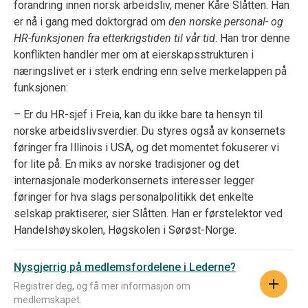
forandring innen norsk arbeidsliv, mener Kåre Slåtten. Han
er nå i gang med doktorgrad om
den norske personal- og
HR-funksjonen fra etterkrigstiden til vår tid
. Han tror denne
konflikten handler mer om at eierskapsstrukturen i
næringslivet er i sterk endring enn selve merkelappen på
funksjonen:
– Er du HR-sjef i Freia, kan du ikke bare ta hensyn til
norske arbeidslivsverdier. Du styres også av konsernets
føringer fra Illinois i USA, og det momentet fokuserer vi
for lite på. En miks av norske tradisjoner og det
internasjonale moderkonsernets interesser legger
føringer for hva slags personalpolitikk det enkelte
selskap praktiserer, sier Slåtten. Han er førstelektor ved
Handelshøyskolen, Høgskolen i Sørøst-Norge.
Nysgjerrig på medlemsfordelene i Lederne?
Registrer deg, og få mer informasjon om
medlemskapet.