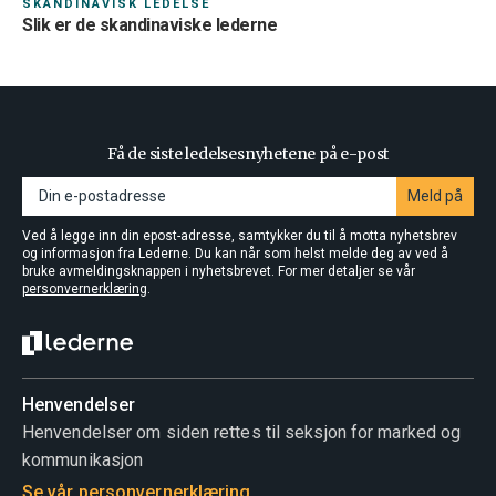
SKANDINAVISK LEDELSE
Arbeidsgiver
Slik er de skandinaviske lederne
Få de siste ledelsesnyhetene på e-post
Meld på
Ved å legge inn din epost-adresse, samtykker du til å motta nyhetsbrev
og informasjon fra Lederne. Du kan når som helst melde deg av ved å
bruke avmeldingsknappen i nyhetsbrevet. For mer detaljer se vår
personvernerklæring
.
Ansvarsområde
Henvendelser
Skjule ditt medlemskap for arbeidsgiver og øvrige
Henvendelser om siden rettes til seksjon for marked og
medlemmer?
kommunikasjon
Se vår personvernerklæring