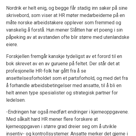
Nordrik er helt enig, og begge får stadig inn saker på sine
skrivebord, som viser at HR møter medarbeiderne på en
måte norske arbeidstakere opplever som fremmed og
vanskelig å forstå. Hun mener Slåtten har et poeng
i sin
påpeking av at avstanden ofte blir større med utenlandske
eiere.
Forskjellen fremgår kanskje tydeligst av et forord til en
bok skrevet av en av guruene på feltet. Der står det at
profesjonelle HR-folk har gått fra å se
ansettelsesforholdet som et partsforhold, og med det fra
å forhandle arbeidsbetingelser med ansatte, til å bli en
helt annen type spesialister og strategisk partner for
ledelsen.
-Endringen har også medført endringer i kjerneoppgavene.
Med såkalt hard HR mener flere forskere at
kjerneoppgaven i større grad dreier seg om å utvikle
insentiv- og kontrollsystemer. Ansatte merker det gjerne i