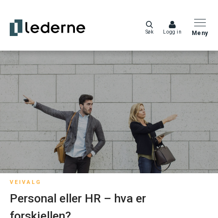
Søk
Logg in
Meny
VEIVALG
Personal eller HR – hva er
forskjellen?