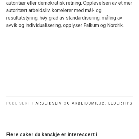
autoritær eller demokratisk retning. Opplevelsen av et mer
autoritært arbeidsliv, korrelerer med mål- og
resultatstyring, høy grad av standardisering, måling av
avvik og individualisering, opplyser Falkum og Nordrik.
PUBLISERT I
ARBEIDSLIV OG ARBEIDSMILJØ
,
LEDERTIPS
Bli medlem
Flere saker du kanskje er interessert i