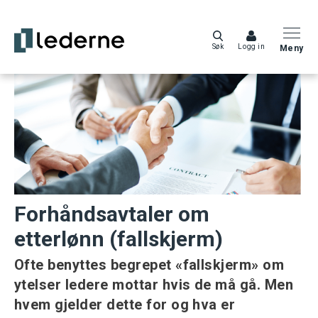
Søk
Logg in
Meny
Forhåndsavtaler om
etterlønn (fallskjerm)
Ofte benyttes begrepet «fallskjerm» om
ytelser ledere mottar hvis de må gå. Men
hvem gjelder dette for og hva er