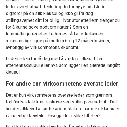
leder svært utsatt. Tenk deg derfor nøye om før du
signerer på en slik klausul og ikke gi fra deg
stillingsvernet ditt for billig. Hvor stor etterlønn trenger du
for å kunne sove godt om natten? Som en
tommelfingerregel er Ledernes råd at etterlønnen
minimum bør ligge på mellom 6 og 12 månedslønner,
avhengig av virksomhetens økonomi.
Lederne kan bistå deg med å vurdere utkast til en
etterlønnsklausul eller hva som ligger i en allerede inngått
klausul.
For andre enn virksomhetens øverste leder
Det er kun virksomhetens øverste leder som gjennom
forhåndsavtale kan fraskrive seg stillingsvernet sitt. Det
hender allikevel at andre arbeidstakere har slike klausuler
i sine arbeidsavtaler. Hva gjelder i slike tilfeller?
En slik klausul er ikke bindende for arbeidstaker og