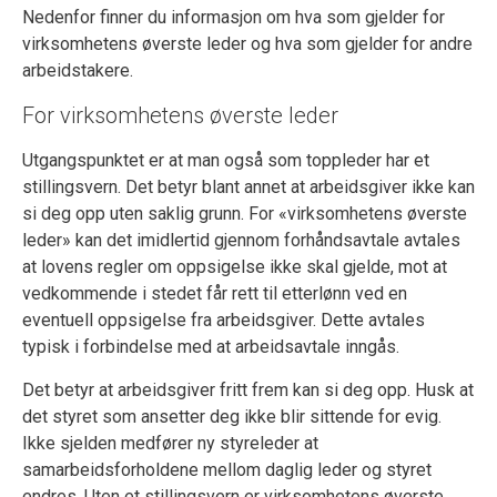
Nedenfor finner du informasjon om hva som gjelder for
virksomhetens øverste leder og hva som gjelder for andre
arbeidstakere.
For virksomhetens øverste leder
Utgangspunktet er at man også som toppleder har et
stillingsvern. Det betyr blant annet at arbeidsgiver ikke kan
si deg opp uten saklig grunn. For «virksomhetens øverste
leder» kan det imidlertid gjennom forhåndsavtale avtales
at lovens regler om oppsigelse ikke skal gjelde, mot at
vedkommende i stedet får rett til etterlønn ved en
eventuell oppsigelse fra arbeidsgiver. Dette avtales
typisk i forbindelse med at arbeidsavtale inngås.
Det betyr at arbeidsgiver fritt frem kan si deg opp. Husk at
det styret som ansetter deg ikke blir sittende for evig.
Ikke sjelden medfører ny styreleder at
samarbeidsforholdene mellom daglig leder og styret
endres. Uten et stillingsvern er virksomhetens øverste