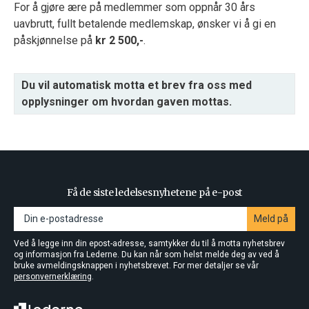
For å gjøre ære på medlemmer som oppnår 30 års
uavbrutt, fullt betalende medlemskap, ønsker vi å gi en
påskjønnelse på
kr 2 500,-
.
Du vil automatisk motta et brev fra oss med
opplysninger om hvordan gaven mottas.
Få de siste ledelsesnyhetene på e-post
Meld på
Ved å legge inn din epost-adresse, samtykker du til å motta nyhetsbrev
og informasjon fra Lederne. Du kan når som helst melde deg av ved å
bruke avmeldingsknappen i nyhetsbrevet. For mer detaljer se vår
personvernerklæring
.